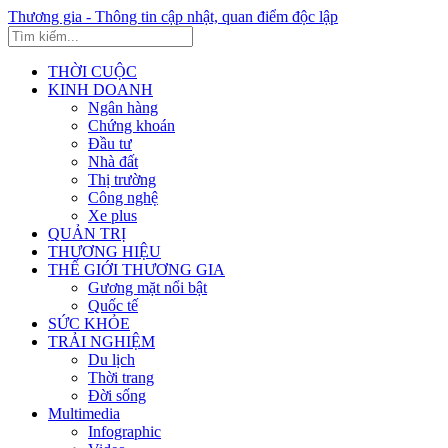
Thương gia - Thông tin cập nhật, quan điểm độc lập
THỜI CUỘC
KINH DOANH
Ngân hàng
Chứng khoán
Đầu tư
Nhà đất
Thị trường
Công nghệ
Xe plus
QUẢN TRỊ
THƯƠNG HIỆU
THẾ GIỚI THƯƠNG GIA
Gương mặt nổi bật
Quốc tế
SỨC KHỎE
TRẢI NGHIỆM
Du lịch
Thời trang
Đời sống
Multimedia
Infographic