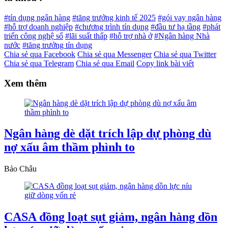
#tín dụng ngân hàng
#tăng trưởng kinh tế 2025
#gói vay ngân hàng
#hỗ trợ doanh nghiệp
#chương trình tín dụng
#đầu tư hạ tầng
#phát
triển công nghệ số
#lãi suất thấp
#hỗ trợ nhà ở
#Ngân hàng Nhà
nước
#tăng trưởng tín dụng
Chia sẻ qua Facebook
Chia sẻ qua Messenger
Chia sẻ qua Twitter
Chia sẻ qua Telegram
Chia sẻ qua Email
Copy link bài viết
Xem thêm
Ngân hàng dè dặt trích lập dự phòng dù
nợ xấu âm thầm phình to
Bảo Châu
CASA đồng loạt sụt giảm, ngân hàng dồn