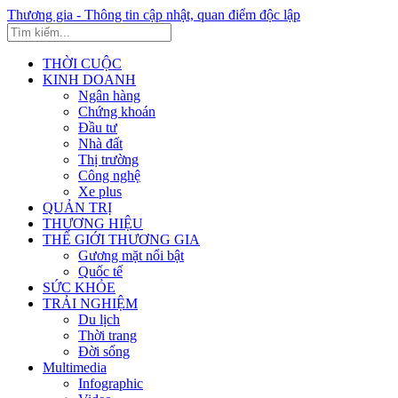
Thương gia - Thông tin cập nhật, quan điểm độc lập
THỜI CUỘC
KINH DOANH
Ngân hàng
Chứng khoán
Đầu tư
Nhà đất
Thị trường
Công nghệ
Xe plus
QUẢN TRỊ
THƯƠNG HIỆU
THẾ GIỚI THƯƠNG GIA
Gương mặt nổi bật
Quốc tế
SỨC KHỎE
TRẢI NGHIỆM
Du lịch
Thời trang
Đời sống
Multimedia
Infographic