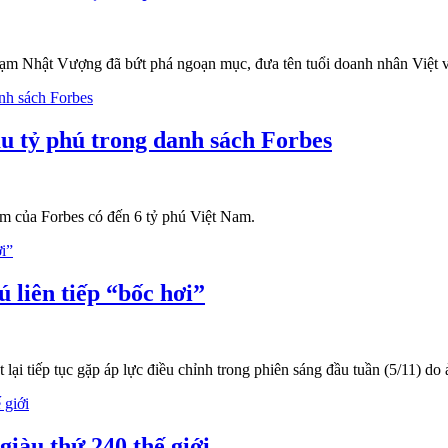
hạm Nhật Vượng đã bứt phá ngoạn mục, đưa tên tuổi doanh nhân Việt vư
u tỷ phú trong danh sách Forbes
ăm của Forbes có đến 6 tỷ phú Việt Nam.
ú liên tiếp “bốc hơi”
lại tiếp tục gặp áp lực điều chỉnh trong phiên sáng đầu tuần (5/11) do
iàu thứ 240 thế giới