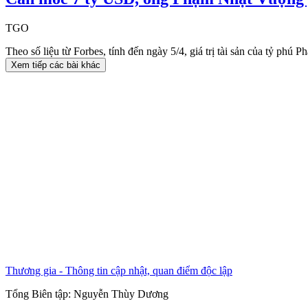
TGO
Theo số liệu từ Forbes, tính đến ngày 5/4, giá trị tài sản của tỷ ph
Xem tiếp các bài khác
Thương gia - Thông tin cập nhật, quan điểm độc lập
Tổng Biên tập:
Nguyễn Thùy Dương