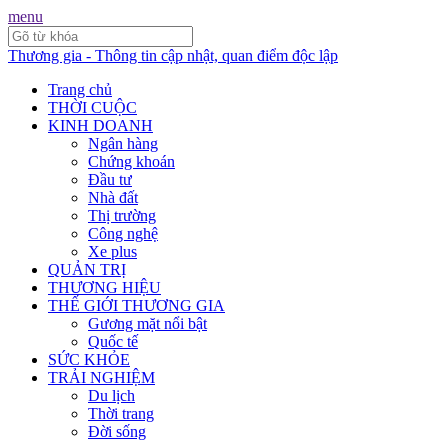
menu
Thương gia - Thông tin cập nhật, quan điểm độc lập
Trang chủ
THỜI CUỘC
KINH DOANH
Ngân hàng
Chứng khoán
Đầu tư
Nhà đất
Thị trường
Công nghệ
Xe plus
QUẢN TRỊ
THƯƠNG HIỆU
THẾ GIỚI THƯƠNG GIA
Gương mặt nổi bật
Quốc tế
SỨC KHỎE
TRẢI NGHIỆM
Du lịch
Thời trang
Đời sống