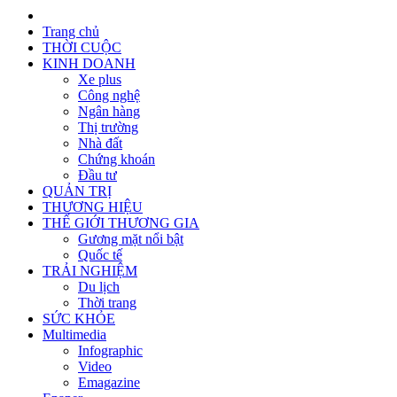
Trang chủ
THỜI CUỘC
KINH DOANH
Xe plus
Công nghệ
Ngân hàng
Thị trường
Nhà đất
Chứng khoán
Đầu tư
QUẢN TRỊ
THƯƠNG HIỆU
THẾ GIỚI THƯƠNG GIA
Gương mặt nổi bật
Quốc tế
TRẢI NGHIỆM
Du lịch
Thời trang
SỨC KHỎE
Multimedia
Infographic
Video
Emagazine