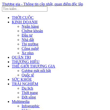
Thương gia - Thông tin cập nhật, quan điểm độc lập
THỜI CUỘC
KINH DOANH
Ngân hàng
Chứng khoán
Đầu tư
Nhà đất
Thị trường
Công nghệ
Xe plus
QUẢN TRỊ
THƯƠNG HIỆU
THẾ GIỚI THƯƠNG GIA
Gương mặt nổi bật
Quốc tế
SỨC KHỎE
TRẢI NGHIỆM
Du lịch
Thời trang
Đời sống
Multimedia
Infographic