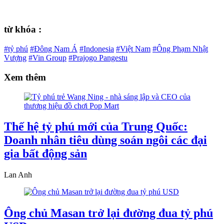
từ khóa :
#tỷ phú
#Đông Nam Á
#Indonesia
#Việt Nam
#Ông Phạm Nhật
Vượng
#Vin Group
#Prajogo Pangestu
Xem thêm
Thế hệ tỷ phú mới của Trung Quốc:
Doanh nhân tiêu dùng soán ngôi các đại
gia bất động sản
Lan Anh
Ông chủ Masan trở lại đường đua tỷ phú