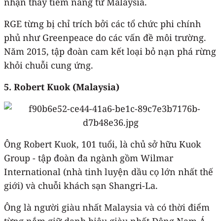
nhận thấy tiềm năng từ Malaysia.
RGE từng bị chỉ trích bởi các tổ chức phi chính
phủ như Greenpeace do các vấn đề môi trường.
Năm 2015, tập đoàn cam kết loại bỏ nạn phá rừng
khỏi chuỗi cung ứng.
5. Robert Kuok (Malaysia)
Ông Robert Kuok, 101 tuổi, là chủ sở hữu Kuok
Group - tập đoàn đa ngành gồm Wilmar
International (nhà tinh luyện dầu cọ lớn nhất thế
giới) và chuỗi khách sạn Shangri-La.
Ông là người giàu nhất Malaysia và có thời điểm
từng nắm giữ danh hiệu giàu nhất Đông Nam Á.