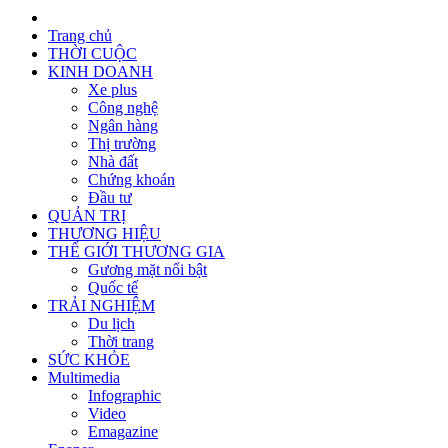
Trang chủ
THỜI CUỘC
KINH DOANH
Xe plus
Công nghệ
Ngân hàng
Thị trường
Nhà đất
Chứng khoán
Đầu tư
QUẢN TRỊ
THƯƠNG HIỆU
THẾ GIỚI THƯƠNG GIA
Gương mặt nổi bật
Quốc tế
TRẢI NGHIỆM
Du lịch
Thời trang
SỨC KHỎE
Multimedia
Infographic
Video
Emagazine