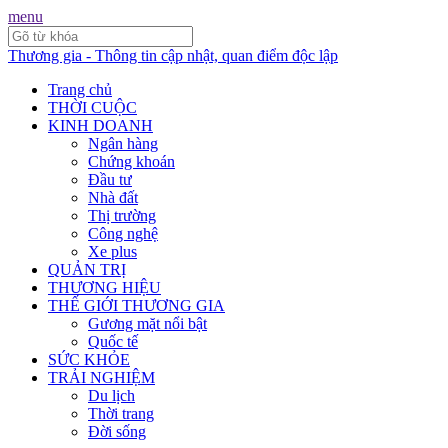
menu
Thương gia - Thông tin cập nhật, quan điểm độc lập
Trang chủ
THỜI CUỘC
KINH DOANH
Ngân hàng
Chứng khoán
Đầu tư
Nhà đất
Thị trường
Công nghệ
Xe plus
QUẢN TRỊ
THƯƠNG HIỆU
THẾ GIỚI THƯƠNG GIA
Gương mặt nổi bật
Quốc tế
SỨC KHỎE
TRẢI NGHIỆM
Du lịch
Thời trang
Đời sống