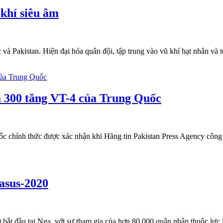
khí siêu âm
và Pakistan. Hiện đại hóa quân đội, tập trung vào vũ khí hạt nhân và 
ua 300 tăng VT-4 của Trung Quốc
 chính thức được xác nhận khi Hãng tin Pakistan Press Agency công b
casus-2020
bắt đầu tại Nga, với sự tham gia của hơn 80.000 quân nhân thuộc lực 