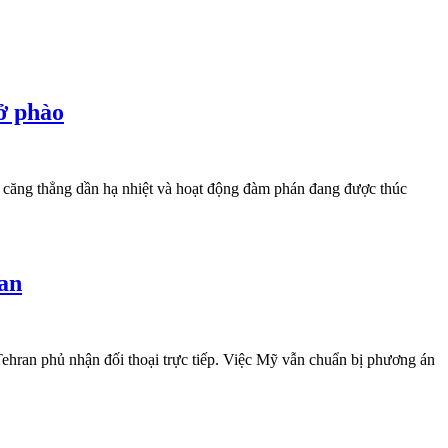
hở phào
 căng thẳng dần hạ nhiệt và hoạt động đàm phán đang được thúc
ran
hran phủ nhận đối thoại trực tiếp. Việc Mỹ vẫn chuẩn bị phương án