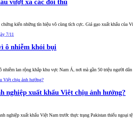
ẩu vượt xa các đối thủ
ục chứng kiến những tín hiệu vô cùng tích cực. Giá gạo xuất khẩu của 
vì ô nhiễm khói bụi
ng ô nhiễm lan rộng khắp khu vực Nam Á, nơi mà gần 50 triệu người dâ
anh nghiệp xuất khẩu Việt chịu ảnh hưởng?
h nghiệp xuất khẩu Việt Nam trước thực trạng Pakistan thiếu ngoại tệ