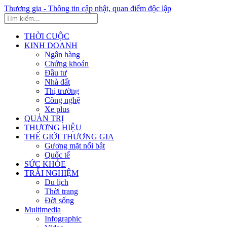
Thương gia - Thông tin cập nhật, quan điểm độc lập
THỜI CUỘC
KINH DOANH
Ngân hàng
Chứng khoán
Đầu tư
Nhà đất
Thị trường
Công nghệ
Xe plus
QUẢN TRỊ
THƯƠNG HIỆU
THẾ GIỚI THƯƠNG GIA
Gương mặt nổi bật
Quốc tế
SỨC KHỎE
TRẢI NGHIỆM
Du lịch
Thời trang
Đời sống
Multimedia
Infographic