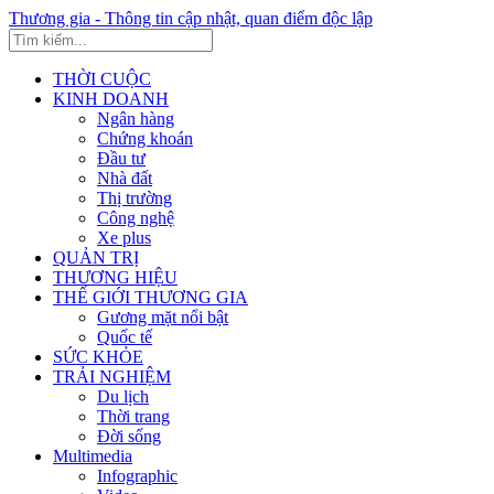
Thương gia - Thông tin cập nhật, quan điểm độc lập
THỜI CUỘC
KINH DOANH
Ngân hàng
Chứng khoán
Đầu tư
Nhà đất
Thị trường
Công nghệ
Xe plus
QUẢN TRỊ
THƯƠNG HIỆU
THẾ GIỚI THƯƠNG GIA
Gương mặt nổi bật
Quốc tế
SỨC KHỎE
TRẢI NGHIỆM
Du lịch
Thời trang
Đời sống
Multimedia
Infographic