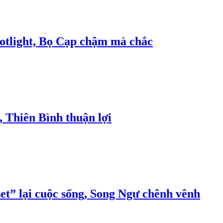
potlight, Bọ Cạp chậm mà chắc
, Thiên Bình thuận lợi
set” lại cuộc sống, Song Ngư chênh vênh