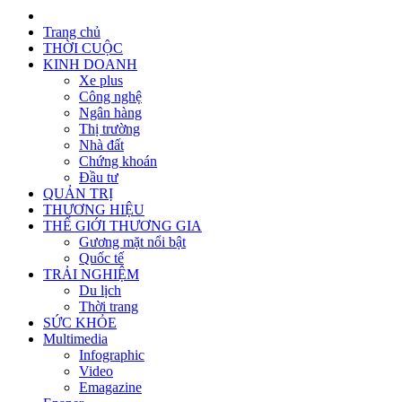
Trang chủ
THỜI CUỘC
KINH DOANH
Xe plus
Công nghệ
Ngân hàng
Thị trường
Nhà đất
Chứng khoán
Đầu tư
QUẢN TRỊ
THƯƠNG HIỆU
THẾ GIỚI THƯƠNG GIA
Gương mặt nổi bật
Quốc tế
TRẢI NGHIỆM
Du lịch
Thời trang
SỨC KHỎE
Multimedia
Infographic
Video
Emagazine