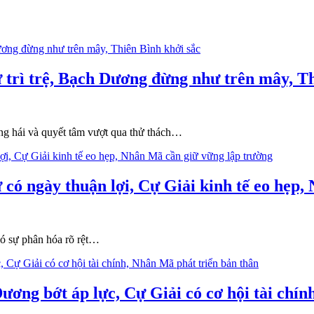
 trì trệ, Bạch Dương đừng như trên mây, Th
ng hái và quyết tâm vượt qua thử thách…
 có ngày thuận lợi, Cự Giải kinh tế eo hẹp
có sự phân hóa rõ rệt…
ương bớt áp lực, Cự Giải có cơ hội tài chí