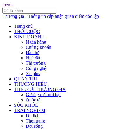
menu
Thương gia - Thông tin cập nhật, quan điểm độc lập
Trang chủ
THỜI CUỘC
KINH DOANH
Ngân hàng
Chứng khoán
Đầu tư
Nhà đất
Thị trường
Công nghệ
Xe plus
QUẢN TRỊ
THƯƠNG HIỆU
THẾ GIỚI THƯƠNG GIA
Gương mặt nổi bật
Quốc tế
SỨC KHỎE
TRẢI NGHIỆM
Du lịch
Thời trang
Đời sống