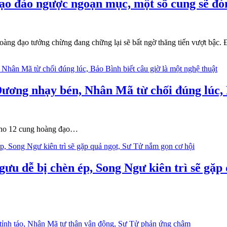
ạo đảo ngược ngoạn mục, một số cung sẽ đón
oàng đạo tưởng chừng đang chững lại sẽ bất ngờ thăng tiến vượt bậc. Đ
ương nhạy bén, Nhân Mã từ chối đúng lúc, B
ờ cho 12 cung hoàng đạo…
ưu dễ bị chèn ép, Song Ngư kiên trì sẽ gặp