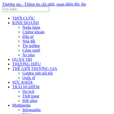
Thương gia - Thông tin cập nhật, quan điểm độc lập
THỜI CUỘC
KINH DOANH
Ngân hàng
Chứng khoán
Đầu tư
Nhà đất
Thị trường
Công nghệ
Xe plus
QUẢN TRỊ
THƯƠNG HIỆU
THẾ GIỚI THƯƠNG GIA
Gương mặt nổi bật
Quốc tế
SỨC KHỎE
TRẢI NGHIỆM
Du lịch
Thời trang
Đời sống
Multimedia
Infographic