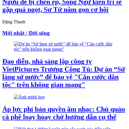
Ngưu dễ bị chèn ép, Song Ngư kiên trì sẽ
gặp quả ngọt, Sư Tử nắm gọn cơ hội
Đặng Thanh
Mới nhất / Đời sống
Đạo diễn, nhà sáng lập công ty
VietPictures Trương Công Tú: Dự án “Sử
làng sử nước” để bảo vệ "Căn cước dân
tộc" trên không gian mạng"
Áp lực phí bản quyền âm nhạc: Chủ quán
cà phê loay hoay chờ hướng dẫn cụ thể