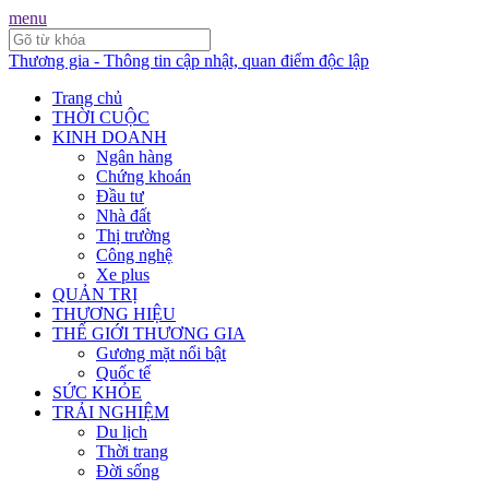
menu
Thương gia - Thông tin cập nhật, quan điểm độc lập
Trang chủ
THỜI CUỘC
KINH DOANH
Ngân hàng
Chứng khoán
Đầu tư
Nhà đất
Thị trường
Công nghệ
Xe plus
QUẢN TRỊ
THƯƠNG HIỆU
THẾ GIỚI THƯƠNG GIA
Gương mặt nổi bật
Quốc tế
SỨC KHỎE
TRẢI NGHIỆM
Du lịch
Thời trang
Đời sống