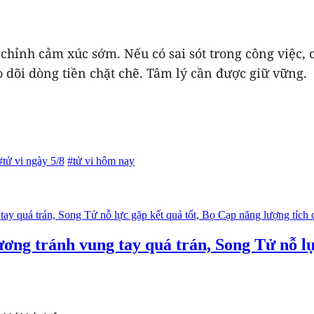
chỉnh cảm xúc sớm. Nếu có sai sót trong công việc,
eo dõi dòng tiền chặt chẽ. Tâm lý cần được giữ vững.
#tử vi ngày 5/8
#tử vi hôm nay
ơng tránh vung tay quá trán, Song Tử nỗ lự