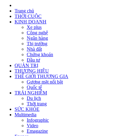
Trang chủ
THỜI CUỘC
KINH DOANH
Xe plus
Công nghệ
Ngân hàng
Thị trường
Nhà đất
Chứng khoán
Đầu tư
QUẢN TRỊ
THƯƠNG HIỆU
THẾ GIỚI THƯƠNG GIA
Gương mặt nổi bật
Quốc tế
TRẢI NGHIỆM
Du lịch
Thời trang
SỨC KHỎE
Multimedia
Infographic
Video
Emagazine