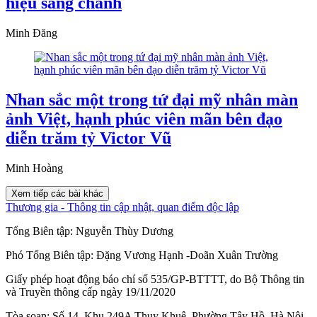
hiệu sang chảnh
Minh Đăng
Nhan sắc một trong tứ đại mỹ nhân màn
ảnh Việt, hạnh phúc viên mãn bên đạo
diễn trăm tỷ Victor Vũ
Minh Hoàng
Xem tiếp các bài khác
Thương gia - Thông tin cập nhật, quan điểm độc lập
Tổng Biên tập:
Nguyễn Thùy Dương
Phó Tổng Biên tập:
Đặng Vương Hạnh
-
Doãn Xuân Trường
Giấy phép hoạt động báo chí số 535/GP-BTTTT, do Bộ Thông tin
và Truyền thông cấp ngày 19/11/2020
Tòa soạn: Số 14, Khu 249A Thụy Khuê, Phường Tây Hồ, Hà Nội