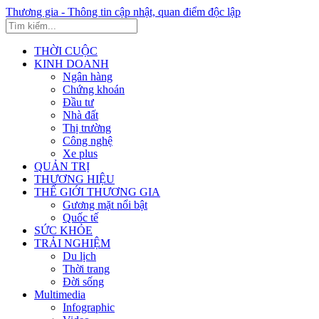
Thương gia - Thông tin cập nhật, quan điểm độc lập
THỜI CUỘC
KINH DOANH
Ngân hàng
Chứng khoán
Đầu tư
Nhà đất
Thị trường
Công nghệ
Xe plus
QUẢN TRỊ
THƯƠNG HIỆU
THẾ GIỚI THƯƠNG GIA
Gương mặt nổi bật
Quốc tế
SỨC KHỎE
TRẢI NGHIỆM
Du lịch
Thời trang
Đời sống
Multimedia
Infographic