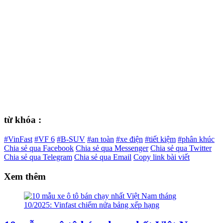
từ khóa :
#VinFast
#VF 6
#B-SUV
#an toàn
#xe điện
#tiết kiệm
#phân khúc
Chia sẻ qua Facebook
Chia sẻ qua Messenger
Chia sẻ qua Twitter
Chia sẻ qua Telegram
Chia sẻ qua Email
Copy link bài viết
Xem thêm