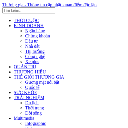
Thương gia - Thông tin cập nhật, quan điểm độc lập
THỜI CUỘC
KINH DOANH
Ngân hàng
Chứng khoán
Đầu tư
Nhà đất
Thị trường
Công nghệ
Xe plus
QUẢN TRỊ
THƯƠNG HIỆU
THẾ GIỚI THƯƠNG GIA
Gương mặt nổi bật
Quốc tế
SỨC KHỎE
TRẢI NGHIỆM
Du lịch
Thời trang
Đời sống
Multimedia
Infographic