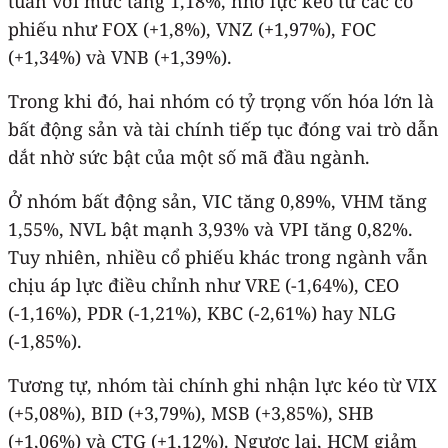
tuần với mức tăng 1,18%, nhờ lực kéo từ các cổ
phiếu như FOX (+1,8%), VNZ (+1,97%), FOC
(+1,34%) và VNB (+1,39%).
Trong khi đó, hai nhóm có tỷ trọng vốn hóa lớn là
bất động sản và tài chính tiếp tục đóng vai trò dẫn
dắt nhờ sức bật của một số mã đầu ngành.
Ở nhóm bất động sản, VIC tăng 0,89%, VHM tăng
1,55%, NVL bật mạnh 3,93% và VPI tăng 0,82%.
Tuy nhiên, nhiều cổ phiếu khác trong ngành vẫn
chịu áp lực điều chỉnh như VRE (-1,64%), CEO
(-1,16%), PDR (-1,21%), KBC (-2,61%) hay NLG
(-1,85%).
Tương tự, nhóm tài chính ghi nhận lực kéo từ VIX
(+5,08%), BID (+3,79%), MSB (+3,85%), SHB
(+1,06%) và CTG (+1,12%). Ngược lại, HCM giảm