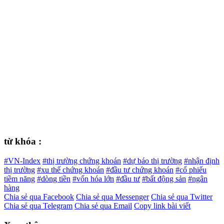
từ khóa :
#VN-Index
#thị trường chứng khoán
#dự báo thị trường
#nhận định
thị trường
#xu thế chứng khoán
#đầu tư chứng khoán
#cổ phiếu
tiềm năng
#dòng tiền
#vốn hóa lớn
#đầu tư
#bất động sản
#ngân
hàng
Chia sẻ qua Facebook
Chia sẻ qua Messenger
Chia sẻ qua Twitter
Chia sẻ qua Telegram
Chia sẻ qua Email
Copy link bài viết