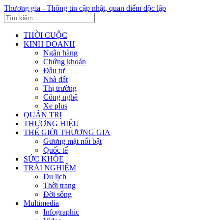
Thương gia - Thông tin cập nhật, quan điểm độc lập
THỜI CUỘC
KINH DOANH
Ngân hàng
Chứng khoán
Đầu tư
Nhà đất
Thị trường
Công nghệ
Xe plus
QUẢN TRỊ
THƯƠNG HIỆU
THẾ GIỚI THƯƠNG GIA
Gương mặt nổi bật
Quốc tế
SỨC KHỎE
TRẢI NGHIỆM
Du lịch
Thời trang
Đời sống
Multimedia
Infographic