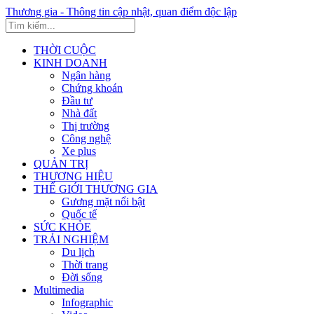
Thương gia - Thông tin cập nhật, quan điểm độc lập
THỜI CUỘC
KINH DOANH
Ngân hàng
Chứng khoán
Đầu tư
Nhà đất
Thị trường
Công nghệ
Xe plus
QUẢN TRỊ
THƯƠNG HIỆU
THẾ GIỚI THƯƠNG GIA
Gương mặt nổi bật
Quốc tế
SỨC KHỎE
TRẢI NGHIỆM
Du lịch
Thời trang
Đời sống
Multimedia
Infographic