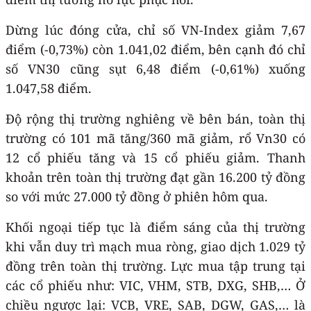
Dừng lúc đóng cửa, chỉ số VN-Index giảm 7,67
điểm (-0,73%) còn 1.041,02 điểm, bên cạnh đó chỉ
số VN30 cũng sụt 6,48 điểm (-0,61%) xuống
1.047,58 điểm.
Độ rộng thị trường nghiêng về bên bán, toàn thị
trường có 101 mã tăng/360 mã giảm, rổ Vn30 có
12 cổ phiếu tăng và 15 cổ phiếu giảm. Thanh
khoản trên toàn thị trường đạt gần 16.200 tỷ đồng
so với mức 27.000 tỷ đồng ở phiên hôm qua.
Khối ngoại tiếp tục là điểm sáng của thị trường
khi vẫn duy trì mạch mua ròng, giao dịch 1.029 tỷ
đồng trên toàn thị trường. Lực mua tập trung tại
các cổ phiếu như: VIC, VHM, STB, DXG, SHB,…
Ở
chiều ngược lại: VCB, VRE, SAB, DGW, GAS,… là