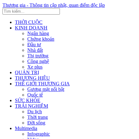
Thương gia - Thông tin cập nhật, quan điểm độc lập
THỜI CUỘC
KINH DOANH
Ngân hàng
Chứng khoán
Đầu tư
Nhà đất
Thị trường
Công nghệ
Xe plus
QUẢN TRỊ
THƯƠNG HIỆU
THẾ GIỚI THƯƠNG GIA
Gương mặt nổi bật
Quốc tế
SỨC KHỎE
TRẢI NGHIỆM
Du lịch
Thời trang
Đời sống
Multimedia
Infographic