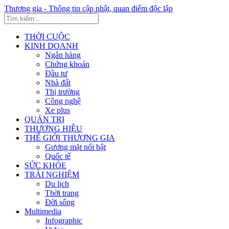
Thương gia - Thông tin cập nhật, quan điểm độc lập
THỜI CUỘC
KINH DOANH
Ngân hàng
Chứng khoán
Đầu tư
Nhà đất
Thị trường
Công nghệ
Xe plus
QUẢN TRỊ
THƯƠNG HIỆU
THẾ GIỚI THƯƠNG GIA
Gương mặt nổi bật
Quốc tế
SỨC KHỎE
TRẢI NGHIỆM
Du lịch
Thời trang
Đời sống
Multimedia
Infographic