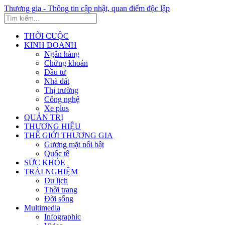
Thương gia - Thông tin cập nhật, quan điểm độc lập
THỜI CUỘC
KINH DOANH
Ngân hàng
Chứng khoán
Đầu tư
Nhà đất
Thị trường
Công nghệ
Xe plus
QUẢN TRỊ
THƯƠNG HIỆU
THẾ GIỚI THƯƠNG GIA
Gương mặt nổi bật
Quốc tế
SỨC KHỎE
TRẢI NGHIỆM
Du lịch
Thời trang
Đời sống
Multimedia
Infographic