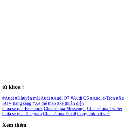
từ khóa :
#Audi
#Khuyến mãi Audi
#Audi Q7
#Audi Q5
#Audi e-Tron
#Xe
SUV hạng sang
#Xe thể thao
#xe thuần điện
Chia sẻ qua Facebook
Chia sẻ qua Messenger
Chia sẻ qua Twitter
Chia sẻ qua Telegram
Chia sẻ qua Email
Copy link bài viết
Xem thêm