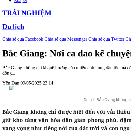
Epaper
TRẢI NGHIỆM
Du lịch
Chia sẻ qua Facebook
Chia sẻ qua Messenger
Chia sẻ qua Twitter
Ch
Bắc Giang: Nơi ca dao kể chuy
Bắc Giang không chỉ là quê hương của nhiều anh hùng dân tộc mà còn
đồng...
Yên Đan
09/05/2025 23:14
Du lịch Bắc Giang không ồ
Bắc Giang không chỉ được biết đến với vải thiề
giữ kho tàng văn hóa dân gian phong phú, đậm 
vang vọng như tiếng nói của đất trời và con ngư