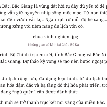
ắc, Bắc Giang là vùng đất hội tụ đầy đủ yếu tố để p
hống vẫn giữ nguyên nhịp sống mộc mạc. Từ non thi
t đến vườn vải Lục Ngạn rực rỡ mỗi độ hè sang..
tương xứng với tiềm năng du lịch vốn có.
Không gian cổ kính tại Chùa Bổ Đà
ình Bộ Chính trị xem xét, tỉnh Bắc Giang và Bắc Nin
 Bắc Giang. Dự thảo kỳ vọng sẽ tạo nên bước ngoặt 
 lịch rộng lớn, đa dạng loại hình, từ du lịch tâ
 hóa đậm đặc và hạ tầng đô thị hóa phát triển, tro
 đang “ngủ quên” cần được đánh thức.
ch mới sẽ trở thành trục kết nối vàng của miền Bắc. 