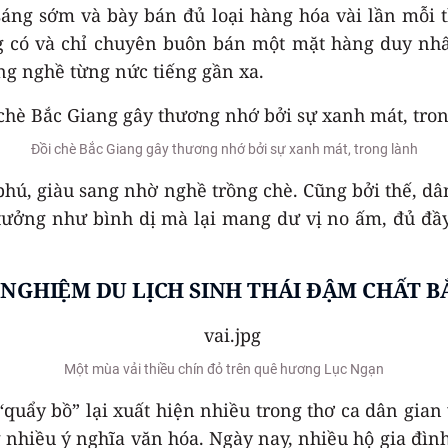
sáng sớm và bày bán đủ loại hàng hóa vài lần mỗi t
g có và chỉ chuyên buôn bán một mặt hàng duy nhất
ng nghề từng nức tiếng gần xa.
Đồi chè Bắc Giang gây thương nhớ bởi sự xanh mát, trong lành
phú, giàu sang nhờ nghề trồng chè. Cũng bởi thế, 
ưởng như bình dị mà lại mang dư vị no ấm, đủ đầy
 NGHIỆM DU LỊCH SINH THÁI ĐẬM CHẤT B
Một mùa vải thiều chín đỏ trên quê hương Lục Ngạn
uẩy bồ” lại xuất hiện nhiều trong thơ ca dân gian
 nhiều ý nghĩa văn hóa. Ngày nay, nhiều hộ gia đìn