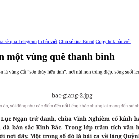
ia sẻ qua Telegram
In bài viết
Chia sẻ qua Email
Copy link bài viết
ện một vùng quê thanh bình
 là vùng đất “sơn thủy hữu tình”, nơi núi non trùng điệp, sông suối 
n ào, sôi động như các điểm đến nổi tiếng khác nhưng lại mang đến sự nhẹ
u Lục Ngạn trứ danh, chùa Vĩnh Nghiêm cổ kính h
đà bản sắc Kinh Bắc. Trong lớp trầm tích văn 
ời nơi đây. Một trong số đó là bài ca về làng Qu