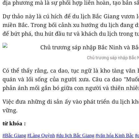
địa phương mà là sự phối hợp liên hoàn, tạo bản s
Dự thảo này là cú hích để du lịch Bắc Giang vươn 
miền Bắc. Trong bối cảnh xu hướng du lịch đang dịc
để bứt phá, thu hút đầu tư và khách du lịch trong t
Chủ trương sáp nhập Bắc N
Có thể thấy rằng, ca dao, tục ngữ là kho tàng văn 
quán và lối sống của người xưa. Câu ca dao "Muố
phản ánh mối gắn bó giữa con người và thiên nhiê
Việc đưa những di sản ấy vào phát triển du lịch 
vững.
từ khóa :
#Bắc Giang
#Làng Quỷnh
#du lịch Bắc Giang
#văn hóa Kinh Bắc
#