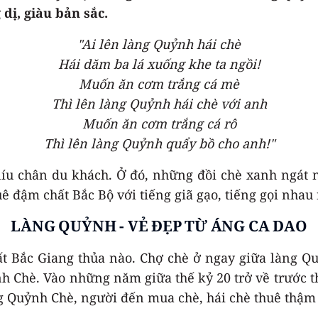
dị, giàu bản sắc.
"Ai lên làng Quỷnh hái chè
Hái dăm ba lá xuống khe ta ngồi!
Muốn ăn cơm trắng cá mè
Thì lên làng Quỷnh hái chè với anh
Muốn ăn cơm trắng cá rô
Thì lên làng Quỷnh quẩy bồ cho anh!"
níu chân du khách. Ở đó, những đồi chè xanh ngát 
đậm chất Bắc Bộ với tiếng giã gạo, tiếng gọi nhau í
LÀNG QUỶNH - VẺ ĐẸP TỪ ÁNG CA DAO
đất Bắc Giang thủa nào. Chợ chè ở ngay giữa làng 
h Chè. Vào những năm giữa thế kỷ 20 trở về trước th
ng Quỷnh Chè, người đến mua chè, hái chè thuê thậm