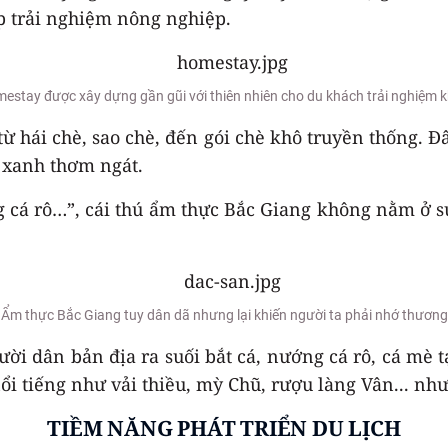
p trải nghiệm nông nghiệp.
estay được xây dựng gần gũi với thiên nhiên cho du khách trải nghiệm 
ừ hái chè, sao chè, đến gói chè khô truyền thống. Đ
è xanh thơm ngát.
 cá rô…”, cái thú ẩm thực Bắc Giang không nằm ở sự
Ẩm thực Bắc Giang tuy dân dã nhưng lại khiến người ta phải nhớ thương
ười dân bản địa ra suối bắt cá, nướng cá rô, cá mè 
i tiếng như vải thiều, mỳ Chũ, rượu làng Vân... nh
TIỀM NĂNG PHÁT TRIỂN DU LỊCH