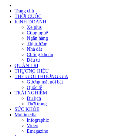
Trang chủ
THỜI CUỘC
KINH DOANH
Xe plus
Công nghệ
Ngân hàng
Thị trường
Nhà đất
Chứng khoán
Đầu tư
QUẢN TRỊ
THƯƠNG HIỆU
THẾ GIỚI THƯƠNG GIA
Gương mặt nổi bật
Quốc tế
TRẢI NGHIỆM
Du lịch
Thời trang
SỨC KHỎE
Multimedia
Infographic
Video
Emagazine