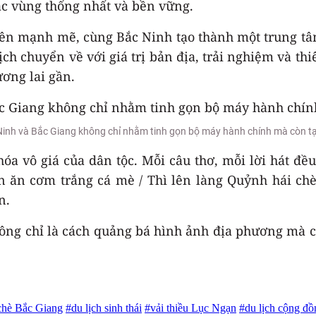
ắc vùng thống nhất và bền vững.
lên mạnh mẽ, cùng Bắc Ninh tạo thành một trung tâm 
h chuyển về với giá trị bản địa, trải nghiệm và thi
ương lai gần.
inh và Bắc Giang không chỉ nhằm tinh gọn bộ máy hành chính mà còn tạo 
hóa vô giá của dân tộc. Mỗi câu thơ, mỗi lời hát đề
n ăn cơm trắng cá mè / Thì lên làng Quỷnh hái chè
n.
không chỉ là cách quảng bá hình ảnh địa phương mà 
chè Bắc Giang
#du lịch sinh thái
#vải thiều Lục Ngạn
#du lịch cộng đồ