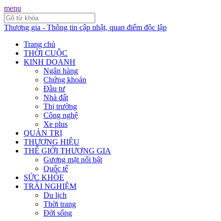
menu
Thương gia - Thông tin cập nhật, quan điểm độc lập
Trang chủ
THỜI CUỘC
KINH DOANH
Ngân hàng
Chứng khoán
Đầu tư
Nhà đất
Thị trường
Công nghệ
Xe plus
QUẢN TRỊ
THƯƠNG HIỆU
THẾ GIỚI THƯƠNG GIA
Gương mặt nổi bật
Quốc tế
SỨC KHỎE
TRẢI NGHIỆM
Du lịch
Thời trang
Đời sống