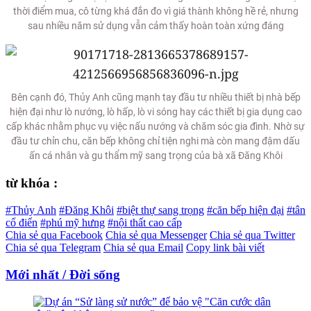
thời điểm mua, cô từng khá đắn đo vì giá thành không hề rẻ, nhưng
sau nhiều năm sử dụng vẫn cảm thấy hoàn toàn xứng đáng
Bên cạnh đó, Thủy Anh cũng mạnh tay đầu tư nhiều thiết bị nhà bếp
hiện đại như lò nướng, lò hấp, lò vi sóng hay các thiết bị gia dụng cao
cấp khác nhằm phục vụ việc nấu nướng và chăm sóc gia đình. Nhờ sự
đầu tư chỉn chu, căn bếp không chỉ tiện nghi mà còn mang đậm dấu
ấn cá nhân và gu thẩm mỹ sang trọng của bà xã Đăng Khôi
từ khóa :
#Thủy Anh
#Đăng Khôi
#biệt thự sang trọng
#căn bếp hiện đại
#tân
cổ điển
#phú mỹ hưng
#nội thất cao cấp
Chia sẻ qua Facebook
Chia sẻ qua Messenger
Chia sẻ qua Twitter
Chia sẻ qua Telegram
Chia sẻ qua Email
Copy link bài viết
Mới nhất / Đời sống