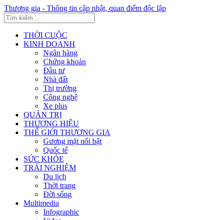
Thương gia - Thông tin cập nhật, quan điểm độc lập
THỜI CUỘC
KINH DOANH
Ngân hàng
Chứng khoán
Đầu tư
Nhà đất
Thị trường
Công nghệ
Xe plus
QUẢN TRỊ
THƯƠNG HIỆU
THẾ GIỚI THƯƠNG GIA
Gương mặt nổi bật
Quốc tế
SỨC KHỎE
TRẢI NGHIỆM
Du lịch
Thời trang
Đời sống
Multimedia
Infographic