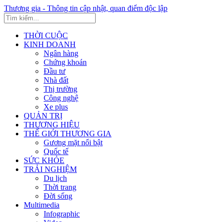
Thương gia - Thông tin cập nhật, quan điểm độc lập
THỜI CUỘC
KINH DOANH
Ngân hàng
Chứng khoán
Đầu tư
Nhà đất
Thị trường
Công nghệ
Xe plus
QUẢN TRỊ
THƯƠNG HIỆU
THẾ GIỚI THƯƠNG GIA
Gương mặt nổi bật
Quốc tế
SỨC KHỎE
TRẢI NGHIỆM
Du lịch
Thời trang
Đời sống
Multimedia
Infographic