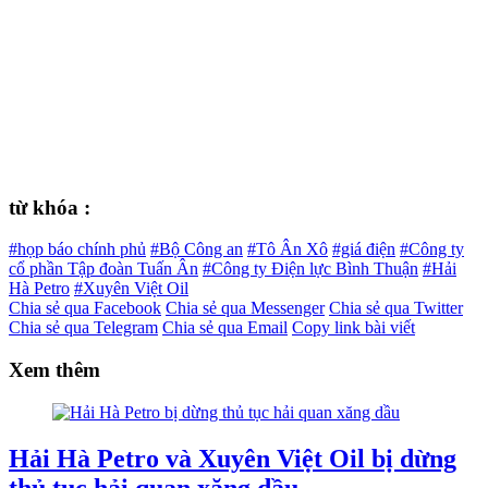
từ khóa :
#họp báo chính phủ
#Bộ Công an
#Tô Ân Xô
#giá điện
#Công ty
cổ phần Tập đoàn Tuấn Ân
#Công ty Điện lực Bình Thuận
#Hải
Hà Petro
#Xuyên Việt Oil
Chia sẻ qua Facebook
Chia sẻ qua Messenger
Chia sẻ qua Twitter
Chia sẻ qua Telegram
Chia sẻ qua Email
Copy link bài viết
Xem thêm
Hải Hà Petro và Xuyên Việt Oil bị dừng
thủ tục hải quan xăng dầu