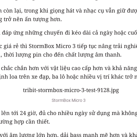
m còn lại, trong khi giọng hát và nhạc cụ vẫn giữ đư
g trở nên ấn tượng hơn.
ủ đáp ứng những chuyến đi kéo dài cả ngày hoặc cuố
 giá rẻ thì StormBox Micro 3 tiếp tục nâng trải ngh
n, thời lượng pin cho đến chất lượng âm thanh.
chắc chắn hơn với vật liệu cao cấp hơn và khả năn
ịnh loa trên xe đạp, ba lô hoặc nhiều vị trí khác trở
StormBox Micro 3
ên tới 24 giờ, đủ cho nhiều ngày sử dụng mà không c
ường hợp cần thiết.
ới âm lượng lớn hơn, dải bass mạnh mẽ hơn và khả 