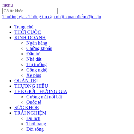
menu
Thương gia - Thông tin cập nhật, quan điểm độc lập
Trang chủ
THỜI CUỘC
KINH DOANH
Ngân hàng
Chứng khoán
Đầu tư
Nhà đất
Thị trường
Công nghệ
Xe plus
QUẢN TRỊ
THƯƠNG HIỆU
THẾ GIỚI THƯƠNG GIA
Gương mặt nổi bật
Quốc tế
SỨC KHỎE
TRẢI NGHIỆM
Du lịch
Thời trang
Đời sống