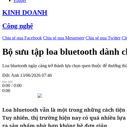
Epaper
KINH DOANH
Công nghệ
Chia sẻ qua Facebook
Chia sẻ qua Messenger
Chia sẻ qua Twitter
Ch
Bộ sưu tập loa bluetooth dành 
Loa bluetooth ngày càng trở thành lựa chọn quen thuộc để thưởng thức
Đức Anh
13/06/2026 07:46
0:00
/
0:00
0:00
Loa bluetooth vẫn là một trong những cách tiện
Tuy nhiên, thị trường hiện nay có quá nhiều lựa
ra sản phẩm phù hợp không hề đơn giản.