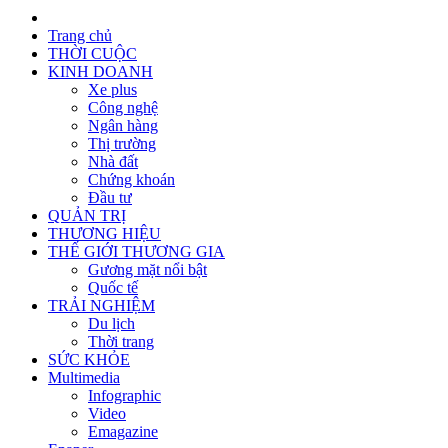
Trang chủ
THỜI CUỘC
KINH DOANH
Xe plus
Công nghệ
Ngân hàng
Thị trường
Nhà đất
Chứng khoán
Đầu tư
QUẢN TRỊ
THƯƠNG HIỆU
THẾ GIỚI THƯƠNG GIA
Gương mặt nổi bật
Quốc tế
TRẢI NGHIỆM
Du lịch
Thời trang
SỨC KHỎE
Multimedia
Infographic
Video
Emagazine