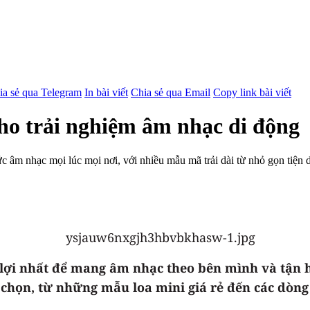
ia sẻ qua Telegram
In bài viết
Chia sẻ qua Email
Copy link bài viết
cho trải nghiệm âm nhạc di động
 âm nhạc mọi lúc mọi nơi, với nhiều mẫu mã trải dài từ nhỏ gọn tiện d
 lợi nhất để mang âm nhạc theo bên mình và tận 
 chọn, từ những mẫu loa mini giá rẻ đến các dòng 