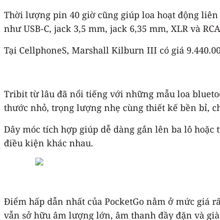
Thời lượng pin 40 giờ cũng giúp loa hoạt động liên
như USB-C, jack 3,5 mm, jack 6,35 mm, XLR và RCA, 
Tại CellphoneS, Marshall Kilburn III có giá 9.440.
Tribit từ lâu đã nổi tiếng với những mẫu loa blue
thước nhỏ, trọng lượng nhẹ cùng thiết kế bền bỉ, c
Dây móc tích hợp giúp dễ dàng gắn lên ba lô hoặc 
điều kiện khác nhau.
Điểm hấp dẫn nhất của PocketGo nằm ở mức giá rất
vẫn sở hữu âm lượng lớn, âm thanh đầy đặn và già