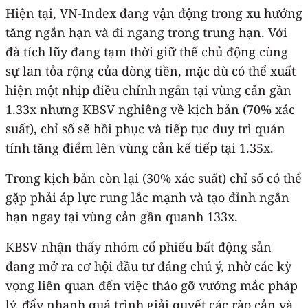
Hiện tại, VN-Index đang vận động trong xu hướng
tăng ngắn hạn và đi ngang trong trung hạn. Với
đà tích lũy đang tạm thời giữ thế chủ động cùng
sự lan tỏa rộng của dòng tiền, mặc dù có thể xuất
hiện một nhịp điều chỉnh ngắn tại vùng cản gần
1.33x nhưng KBSV nghiêng về kịch bản (70% xác
suất), chỉ số sẽ hồi phục và tiếp tục duy trì quán
tính tăng điểm lên vùng cản kế tiếp tại 1.35x.
Trong kịch bản còn lại (30% xác suất) chỉ số có thể
gặp phải áp lực rung lắc mạnh và tạo đỉnh ngắn
hạn ngay tại vùng cản gần quanh 133x.
KBSV nhận thấy nhóm cổ phiếu bất động sản
đang mở ra cơ hội đầu tư đáng chú ý, nhờ các kỳ
vọng liên quan đến việc tháo gỡ vướng mắc pháp
lý, đẩy nhanh quá trình giải quyết các rào cản và