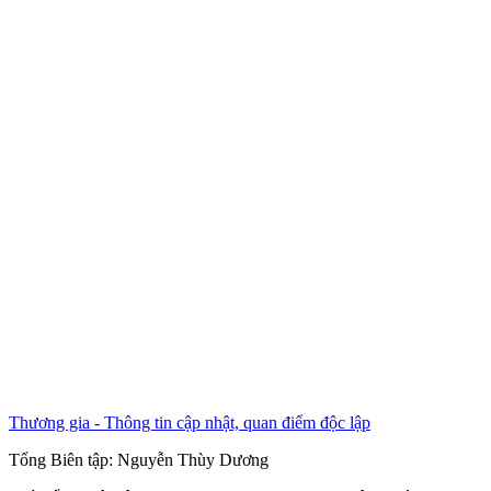
Thương gia - Thông tin cập nhật, quan điểm độc lập
Tổng Biên tập:
Nguyễn Thùy Dương