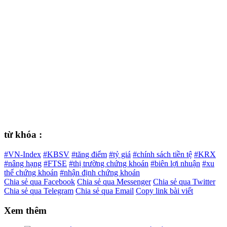
từ khóa :
#VN-Index
#KBSV
#tăng điểm
#tỷ giá
#chính sách tiền tệ
#KRX
#nâng hạng
#FTSE
#thị trường chứng khoán
#biên lợi nhuận
#xu
thế chứng khoán
#nhận định chứng khoán
Chia sẻ qua Facebook
Chia sẻ qua Messenger
Chia sẻ qua Twitter
Chia sẻ qua Telegram
Chia sẻ qua Email
Copy link bài viết
Xem thêm