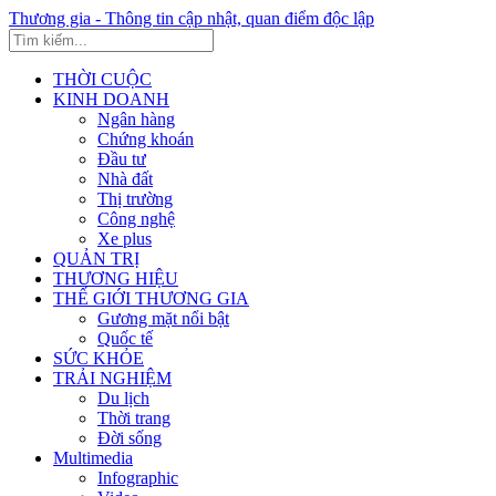
Thương gia - Thông tin cập nhật, quan điểm độc lập
THỜI CUỘC
KINH DOANH
Ngân hàng
Chứng khoán
Đầu tư
Nhà đất
Thị trường
Công nghệ
Xe plus
QUẢN TRỊ
THƯƠNG HIỆU
THẾ GIỚI THƯƠNG GIA
Gương mặt nổi bật
Quốc tế
SỨC KHỎE
TRẢI NGHIỆM
Du lịch
Thời trang
Đời sống
Multimedia
Infographic