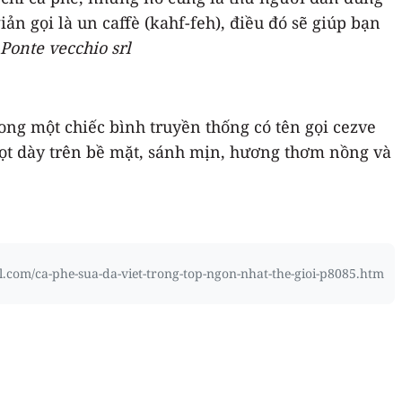
iản gọi là un caffè (kahf-feh), điều đó sẽ giúp bạn
Ponte vecchio srl
ong một chiếc bình truyền thống có tên gọi cezve
 bọt dày trên bề mặt, sánh mịn, hương thơm nồng và
l.com/ca-phe-sua-da-viet-trong-top-ngon-nhat-the-gioi-p8085.htm