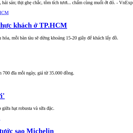
ải sản; thịt ghẹ chắc, tôm tích tươi... chấm cùng muối ớt đỏ. - VnExp
i thực khách ở TP.HCM
 hỏa, mỗi bàn tàu sẽ dừng khoảng 15-20 giây để khách lấy đồ.
700 đĩa mỗi ngày, giá từ 35.000 đồng.
i'
 giữa hạt robusta và sữa đặc.
 tước sao Michelin