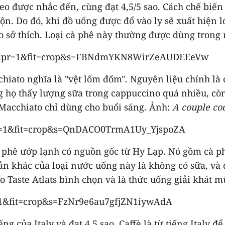
 theo được nhắc đến, cùng đạt 4,5/5 sao. Cách chế biế
n. Do đó, khi đồ uống được đổ vào ly sẽ xuất hiện lớ
o sở thích. Loại cà phê này thường được dùng trong 
cchiato nghĩa là "vệt lốm đốm". Nguyên liệu chính là
 họ thấy lượng sữa trong cappuccino quá nhiều, còn
 Macchiato chỉ dùng cho buổi sáng. Ảnh:
A couple co
à phê ướp lạnh có nguồn gốc từ Hy Lạp. Nó gồm cà phê
bản khác của loại nước uống này là không có sữa, và 
do Taste Atlats bình chọn và là thức uống giải khát 
iếng của Italy và đạt 4,5 sao. Caffè là từ tiếng Ital