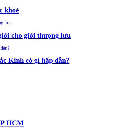
ức khoẻ
iới cho giới thượng lưu
ắc Kinh có gì hấp dẫn?
ở TP HCM