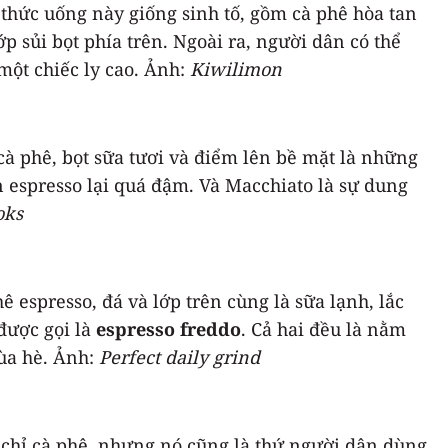
n thức uống này giống sinh tố, gồm cà phê hòa tan
p sủi bọt phía trên. Ngoài ra, người dân có thể
một chiếc ly cao. Ảnh:
Kiwilimon
 cà phê, bọt sữa tươi và điểm lên bề mặt là những
 espresso lại quá đậm. Và Macchiato là sự dung
oks
 espresso, đá và lớp trên cùng là sữa lạnh, lắc
được gọi là
espresso freddo
. Cả hai đều là nằm
mùa hè. Ảnh:
Perfect daily grind
y để chỉ cà phê, nhưng nó cũng là thứ người dân dùng