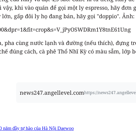
Vì vậy, khi vào quán để gọi một ly espresso, hãy đơn g
lớn, gấp đôi ly họ đang bán, hãy gọi "doppio". Ảnh:
ịn, pha cùng nước lạnh và đường (nếu thích), đựng tr
a chế đúng cách, cà phê Thổ Nhĩ Kỳ có màu sẫm, lớp
news247.angellevel.com
https://news247.angelleve