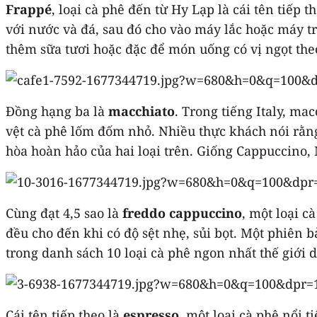
Frappé
, loại cà phê đến từ Hy Lạp là cái tên tiếp
với nước và đá, sau đó cho vào máy lắc hoặc máy trộ
thêm sữa tươi hoặc đặc để món uống có vị ngọt the
Đồng hạng ba là
macchiato
. Trong tiếng Italy, ma
vệt cà phê lốm đốm nhỏ. Nhiều thực khách nói rằng
hòa hoàn hảo của hai loại trên. Giống Cappuccino,
Cùng đạt 4,5 sao là
freddo cappuccino
, một loại c
đều cho đến khi có độ sệt nhẹ, sủi bọt. Một phiên 
trong danh sách 10 loại cà phê ngon nhất thế giới 
Cái tên tiếp theo là
espresso
, một loại cà phê nổi t