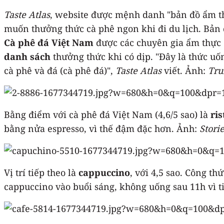
Taste Atlas
, website được mệnh danh "bản đồ ẩm thự
muốn thưởng thức cà phê ngon khi đi du lịch. Bản 
Cà phê đá Việt Nam
được các chuyên gia ẩm thực c
danh sách
thưởng thức khi có dịp. "Đây là thức uố
cà phê và đá (cà phê đá)",
Taste Atlas
viết. Ảnh:
Tru
Bằng điểm với cà phê đá Việt Nam (4,6/5 sao) là
ris
bằng nửa espresso, vì thế đậm đặc hơn. Ảnh:
Stori
Vị trí tiếp theo là
cappuccino
, với 4,5 sao. Công t
cappuccino vào buổi sáng, không uống sau 11h vì 