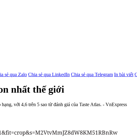
ia sẻ qua Zalo
Chia sẻ qua LinkedIn
Chia sẻ qua Telegram
In bài viết
C
on nhất thế giới
p hạng, với 4,6 trên 5 sao từ đánh giá của Taste Atlas. - VnExpress