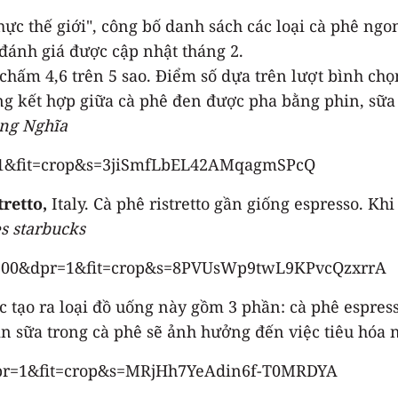
c thế giới", công bố danh sách các loại cà phê ngon
đánh giá được cập nhật tháng 2.
hấm 4,6 trên 5 sao. Điểm số dựa trên lượt bình ch
ng kết hợp giữa cà phê đen được pha bằng phin, sữa
ng Nghĩa
tretto,
Italy. Cà phê ristretto gần giống espresso. Kh
es starbucks
hức tạo ra loại đồ uống này gồm 3 phần: cà phê espre
tin sữa trong cà phê sẽ ảnh hưởng đến việc tiêu hó