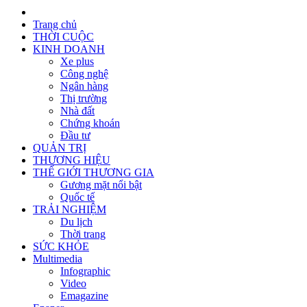
Trang chủ
THỜI CUỘC
KINH DOANH
Xe plus
Công nghệ
Ngân hàng
Thị trường
Nhà đất
Chứng khoán
Đầu tư
QUẢN TRỊ
THƯƠNG HIỆU
THẾ GIỚI THƯƠNG GIA
Gương mặt nổi bật
Quốc tế
TRẢI NGHIỆM
Du lịch
Thời trang
SỨC KHỎE
Multimedia
Infographic
Video
Emagazine