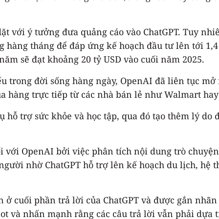
ặt với ý tưởng đưa quảng cáo vào ChatGPT. Tuy nhiê
 hàng tháng để đáp ứng kế hoạch đầu tư lên tới 1,4 
năm sẽ đạt khoảng 20 tỷ USD vào cuối năm 2025.
u trong đời sống hàng ngày, OpenAI đã liên tục mở 
a hàng trực tiếp từ các nhà bán lẻ như Walmart hay
 hỗ trợ sức khỏe và học tập, qua đó tạo thêm lý do 
với OpenAI bởi việc phân tích nội dung trò chuyện 
gười nhờ ChatGPT hỗ trợ lên kế hoạch du lịch, hệ t
n ở cuối phần trả lời của ChatGPT và được gắn nhãn
t và nhấn mạnh rằng các câu trả lời vẫn phải dựa t