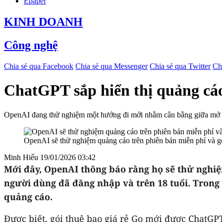
Epaper
KINH DOANH
Công nghệ
Chia sẻ qua Facebook
Chia sẻ qua Messenger
Chia sẻ qua Twitter
Ch
ChatGPT sắp hiển thị quảng cáo
OpenAI đang thử nghiệm một hướng đi mới nhằm cân bằng giữa mở rộ
OpenAI sẽ thử nghiệm quảng cáo trên phiên bản miễn phí và gói
Minh Hiếu
19/01/2026 03:42
Mới đây, OpenAI thông báo rằng họ sẽ thử nghiệm
người dùng đã đăng nhập và trên 18 tuổi. Trong 
quảng cáo.
Được biết, gói thuê bao giá rẻ Go mới được ChatGP