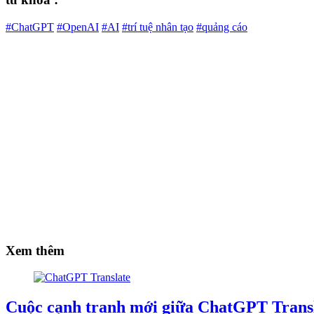
#ChatGPT
#OpenAI
#AI
#trí tuệ nhân tạo
#quảng cáo
Xem thêm
Cuộc cạnh tranh mới giữa ChatGPT Transl