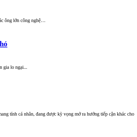
 các ông lớn công nghệ…
khó
gia lo ngại...
, mang tính cá nhân, đang được kỳ vọng mở ra hướng tiếp cận khác cho