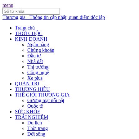
menu
Thương gia - Thông tin cập nhật, quan điểm độc lập
Trang chủ
THỜI CUỘC
KINH DOANH
Ngân hàng
Chứng khoán
Đầu tư
Nhà đất
Thị trường
Công nghệ
Xe plus
QUẢN TRỊ
THƯƠNG HIỆU
THẾ GIỚI THƯƠNG GIA
Gương mặt nổi bật
Quốc tế
SỨC KHỎE
TRẢI NGHIỆM
Du lịch
Thời trang
Đời sống