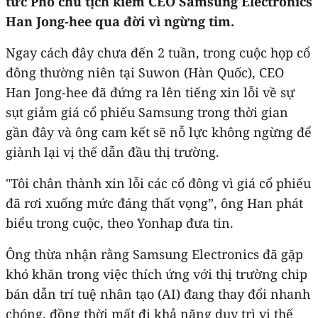
tức Phó chủ tịch kiêm CEO Samsung Electronics
Han Jong-hee qua đời vì ngừng tim.
Ngay cách đây chưa đến 2 tuần, trong cuộc họp cổ
đông thường niên tại Suwon (Hàn Quốc), CEO
Han Jong-hee đã đứng ra lên tiếng xin lỗi về sự
sụt giảm giá cổ phiếu Samsung trong thời gian
gần đây và ông cam kết sẽ nỗ lực không ngừng để
giành lại vị thế dẫn đầu thị trường.
"Tôi chân thành xin lỗi các cổ đông vì giá cổ phiếu
đã rơi xuống mức đáng thất vọng”, ông Han phát
biểu trong cuộc, theo Yonhap đưa tin.
Ông thừa nhận rằng Samsung Electronics đã gặp
khó khăn trong việc thích ứng với thị trường chip
bán dẫn trí tuệ nhân tạo (AI) đang thay đổi nhanh
chóng, đồng thời mất đi khả năng duy trì vị thế