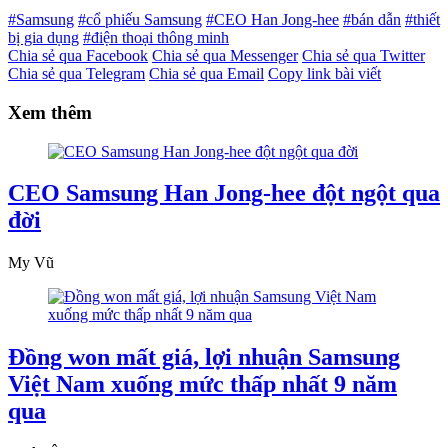
#Samsung
#cổ phiếu Samsung
#CEO Han Jong-hee
#bán dẫn
#thiết
bị gia dụng
#điện thoại thông minh
Chia sẻ qua Facebook
Chia sẻ qua Messenger
Chia sẻ qua Twitter
Chia sẻ qua Telegram
Chia sẻ qua Email
Copy link bài viết
Xem thêm
CEO Samsung Han Jong-hee đột ngột qua
đời
My Vũ
Đồng won mất giá, lợi nhuận Samsung
Việt Nam xuống mức thấp nhất 9 năm
qua