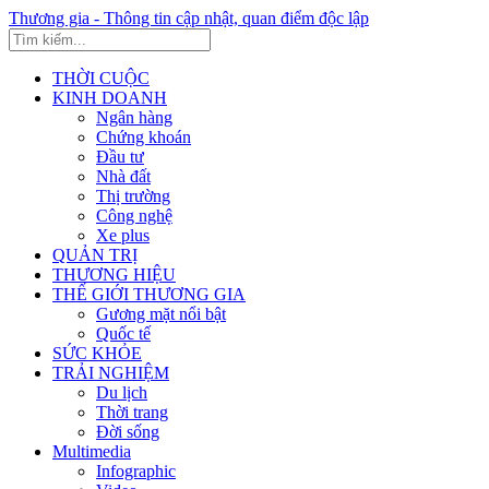
Thương gia - Thông tin cập nhật, quan điểm độc lập
THỜI CUỘC
KINH DOANH
Ngân hàng
Chứng khoán
Đầu tư
Nhà đất
Thị trường
Công nghệ
Xe plus
QUẢN TRỊ
THƯƠNG HIỆU
THẾ GIỚI THƯƠNG GIA
Gương mặt nổi bật
Quốc tế
SỨC KHỎE
TRẢI NGHIỆM
Du lịch
Thời trang
Đời sống
Multimedia
Infographic