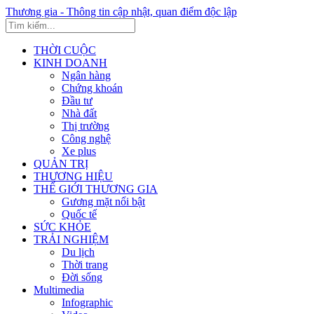
Thương gia - Thông tin cập nhật, quan điểm độc lập
THỜI CUỘC
KINH DOANH
Ngân hàng
Chứng khoán
Đầu tư
Nhà đất
Thị trường
Công nghệ
Xe plus
QUẢN TRỊ
THƯƠNG HIỆU
THẾ GIỚI THƯƠNG GIA
Gương mặt nổi bật
Quốc tế
SỨC KHỎE
TRẢI NGHIỆM
Du lịch
Thời trang
Đời sống
Multimedia
Infographic