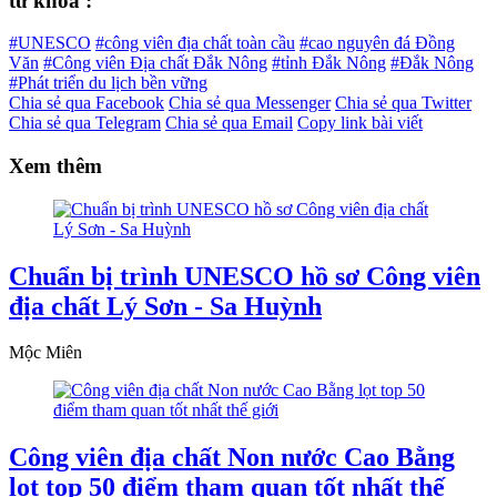
từ khóa :
#UNESCO
#công viên địa chất toàn cầu
#cao nguyên đá Đồng
Văn
#Công viên Địa chất Đắk Nông
#tỉnh Đắk Nông
#Đắk Nông
#Phát triển du lịch bền vững
Chia sẻ qua Facebook
Chia sẻ qua Messenger
Chia sẻ qua Twitter
Chia sẻ qua Telegram
Chia sẻ qua Email
Copy link bài viết
Xem thêm
Chuẩn bị trình UNESCO hồ sơ Công viên
địa chất Lý Sơn - Sa Huỳnh
Mộc Miên
Công viên địa chất Non nước Cao Bằng
lọt top 50 điểm tham quan tốt nhất thế