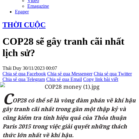
Video
Emagazine
Epaper
THỜI CUỘC
COP28 sẽ gây tranh cãi nhất
lịch sử?
Thái Duy
30/11/2023 00:07
Chia sẻ qua Facebook
Chia sẻ qua Messenger
Chia sẻ qua Twitter
Chia sẻ qua Telegram
Chia sẻ qua Email
Copy link bài viết
C
OP28 có thể sẽ là vòng đàm phán về khí hậu
gây tranh cãi nhất trong gần một thập kỷ và
cũng kiểm tra tính hiệu quả của Thỏa thuận
Paris 2015 trong việc giải quyết những thách
thức lớn nhất về khí hậu.