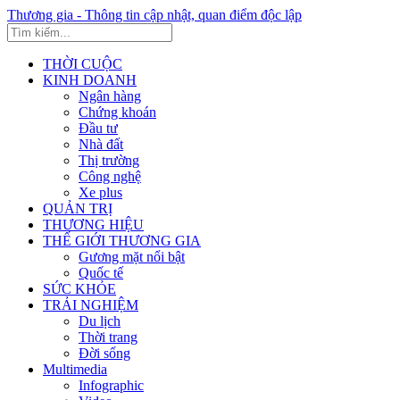
Thương gia - Thông tin cập nhật, quan điểm độc lập
THỜI CUỘC
KINH DOANH
Ngân hàng
Chứng khoán
Đầu tư
Nhà đất
Thị trường
Công nghệ
Xe plus
QUẢN TRỊ
THƯƠNG HIỆU
THẾ GIỚI THƯƠNG GIA
Gương mặt nổi bật
Quốc tế
SỨC KHỎE
TRẢI NGHIỆM
Du lịch
Thời trang
Đời sống
Multimedia
Infographic