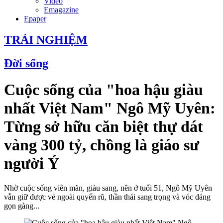
Video
Emagazine
Epaper
TRẢI NGHIỆM
Đời sống
Cuộc sống của "hoa hậu giàu
nhất Việt Nam" Ngô Mỹ Uyên:
Từng sở hữu căn biệt thự dát
vàng 300 tỷ, chồng là giáo sư
người Ý
Nhờ cuộc sống viên mãn, giàu sang, nên ở tuổi 51, Ngô Mỹ Uyên
vẫn giữ được vẻ ngoài quyến rũ, thần thái sang trọng và vóc dáng
gọn gàng...