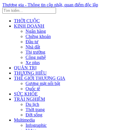
Thương gia - Thông tin cập nhật, quan điểm độc lập
THỜI CUỘC
KINH DOANH
Ngân hàng
Chứng khoán
Đầu tư
Nhà đất
Thị trường
Công nghệ
Xe plus
QUẢN TRỊ
THƯƠNG HIỆU
THẾ GIỚI THƯƠNG GIA
Gương mặt nổi bật
Quốc tế
SỨC KHỎE
TRẢI NGHIỆM
Du lịch
Thời trang
Đời sống
Multimedia
Infographic