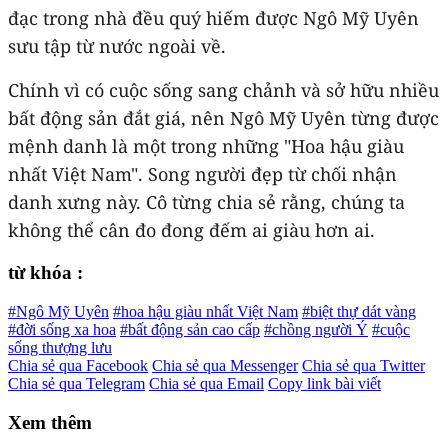
đạc trong nhà đều quý hiếm được Ngô Mỹ Uyên
sưu tập từ nước ngoài về.
Chính vì có cuộc sống sang chảnh và sở hữu nhiều
bất động sản đắt giá, nên Ngô Mỹ Uyên từng được
mệnh danh là một trong những "Hoa hậu giàu
nhất Việt Nam". Song người đẹp từ chối nhận
danh xưng này. Cô từng chia sẻ rằng, chúng ta
không thể cân đo đong đếm ai giàu hơn ai.
từ khóa :
#Ngô Mỹ Uyên
#hoa hậu giàu nhất Việt Nam
#biệt thự dát vàng
#đời sống xa hoa
#bất động sản cao cấp
#chồng người Ý
#cuộc
sống thượng lưu
Chia sẻ qua Facebook
Chia sẻ qua Messenger
Chia sẻ qua Twitter
Chia sẻ qua Telegram
Chia sẻ qua Email
Copy link bài viết
Xem thêm