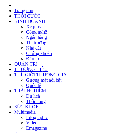
Trang chủ
THỜI CUỘC
KINH DOANH
Xe plus
Công nghệ
Ngân hàng
Thị trường
Nhà đất
Chứng khoán
Đầu tư
QUẢN TRỊ
THƯƠNG HIỆU
THẾ GIỚI THƯƠNG GIA
Gương mặt nổi bật
Quốc tế
TRẢI NGHIỆM
Du lịch
Thời trang
SỨC KHỎE
Multimedia
Infographic
Video
Emagazine