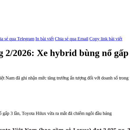
ia sẻ qua Telegram
In bài viết
Chia sẻ qua Email
Copy link bài viết
 2/2026: Xe hybrid bùng nổ gấp 
t Nam đã ghi nhận mức tăng trưởng ấn tượng đối với doanh số trong th
yota Việt Nam (bao gồm cả Lexus) đạt 3.935 xe. T