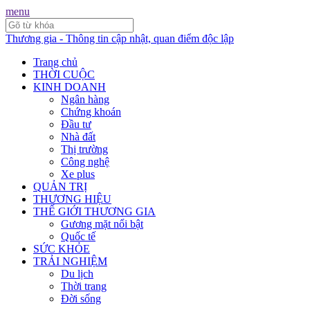
menu
Thương gia - Thông tin cập nhật, quan điểm độc lập
Trang chủ
THỜI CUỘC
KINH DOANH
Ngân hàng
Chứng khoán
Đầu tư
Nhà đất
Thị trường
Công nghệ
Xe plus
QUẢN TRỊ
THƯƠNG HIỆU
THẾ GIỚI THƯƠNG GIA
Gương mặt nổi bật
Quốc tế
SỨC KHỎE
TRẢI NGHIỆM
Du lịch
Thời trang
Đời sống