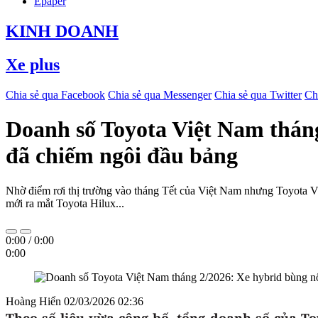
Epaper
KINH DOANH
Xe plus
Chia sẻ qua Facebook
Chia sẻ qua Messenger
Chia sẻ qua Twitter
Ch
Doanh số Toyota Việt Nam tháng
đã chiếm ngôi đầu bảng
Nhờ điểm rơi thị trường vào tháng Tết của Việt Nam nhưng Toyota Việ
mới ra mắt Toyota Hilux...
0:00
/
0:00
0:00
Hoàng Hiển
02/03/2026 02:36
Theo số liệu vừa công bố, tổng doanh số của To