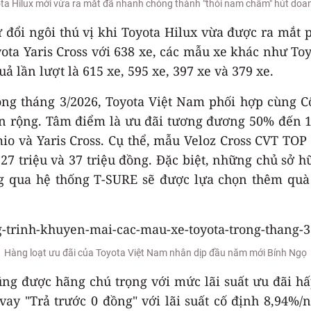
ta Hilux mới vừa ra mắt đã nhanh chóng thành "thỏi nam châm" hút doa
 đổi ngôi thú vị khi Toyota Hilux vừa được ra mắt
ota Yaris Cross với 638 xe, các mẫu xe khác như Toyo
ả lần lượt là 615 xe, 595 xe, 397 xe và 379 xe.
ng tháng 3/2026, Toyota Việt Nam phối hợp cùng Cô
ện rộng. Tâm điểm là ưu đãi tương đương 50% đến 
o và Yaris Cross. Cụ thể, mẫu Veloz Cross CVT TOP 
ợ 27 triệu và 37 triệu đồng. Đặc biệt, những chủ sở
ông qua hệ thống T-SURE sẽ được lựa chọn thêm qu
Hàng loạt ưu đãi của Toyota Việt Nam nhân dịp đầu năm mới Bính Ngọ
cũng được hãng chú trọng với mức lãi suất ưu đãi 
 vay "Trả trước 0 đồng" với lãi suất cố định 8,94