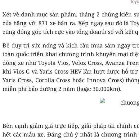
Toyo
Xét về danh mục sản phẩm, tháng 2 chứng kiến sự
của hãng với 871 xe bán ra. Xếp ngay sau đó là Toy
cũng đóng góp tích cực vào tổng doanh số với kết qu
Để duy trì sức nóng và kích cầu mua sắm ngay tro
toàn quốc triển khai chương trình khuyến mại di
dòng xe như Toyota Vios, Veloz Cross, Avanza Premi
khi Vios G và Yaris Cross HEV lần lượt được hỗ tr
Yaris Cross, Corolla Cross hoặc Innova Cross) th
miễn phí bảo dưỡng 2 năm (hoặc 30.000km).
Bên cạnh giảm giá trực tiếp, giải pháp tài chính 
hết các mẫu xe. Đáng chú ý nhất là chương trình