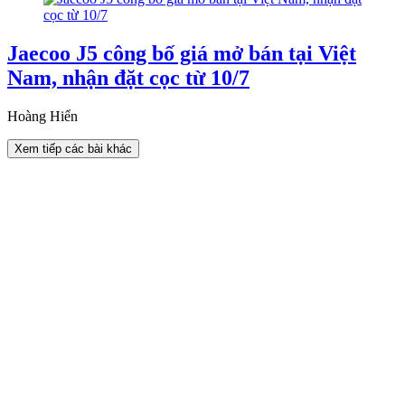
Jaecoo J5 công bố giá mở bán tại Việt
Nam, nhận đặt cọc từ 10/7
Hoàng Hiển
Xem tiếp các bài khác