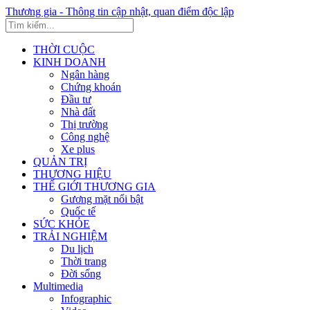
Thương gia - Thông tin cập nhật, quan điểm độc lập
THỜI CUỘC
KINH DOANH
Ngân hàng
Chứng khoán
Đầu tư
Nhà đất
Thị trường
Công nghệ
Xe plus
QUẢN TRỊ
THƯƠNG HIỆU
THẾ GIỚI THƯƠNG GIA
Gương mặt nổi bật
Quốc tế
SỨC KHỎE
TRẢI NGHIỆM
Du lịch
Thời trang
Đời sống
Multimedia
Infographic