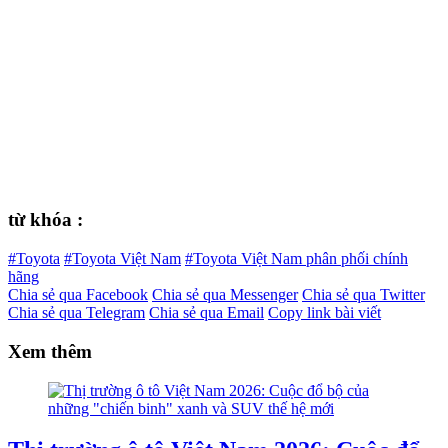
từ khóa :
#Toyota
#Toyota Việt Nam
#Toyota Việt Nam phân phối chính
hãng
Chia sẻ qua Facebook
Chia sẻ qua Messenger
Chia sẻ qua Twitter
Chia sẻ qua Telegram
Chia sẻ qua Email
Copy link bài viết
Xem thêm