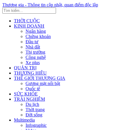
Thương gia - Thông tin cập nhật, quan điểm độc lập
THỜI CUỘC
KINH DOANH
Ngân hàng
Chứng khoán
Đầu tư
Nhà đất
Thị trường
Công nghệ
Xe plus
QUẢN TRỊ
THƯƠNG HIỆU
THẾ GIỚI THƯƠNG GIA
Gương mặt nổi bật
Quốc tế
SỨC KHỎE
TRẢI NGHIỆM
Du lịch
Thời trang
Đời sống
Multimedia
Infographic