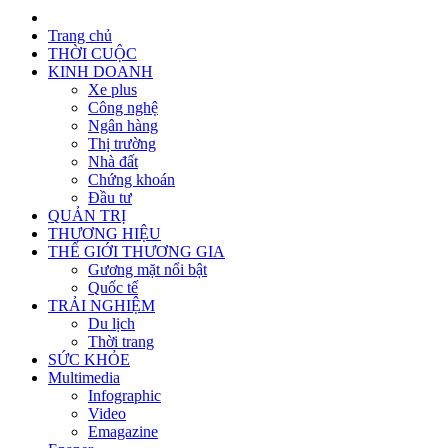
Trang chủ
THỜI CUỘC
KINH DOANH
Xe plus
Công nghệ
Ngân hàng
Thị trường
Nhà đất
Chứng khoán
Đầu tư
QUẢN TRỊ
THƯƠNG HIỆU
THẾ GIỚI THƯƠNG GIA
Gương mặt nổi bật
Quốc tế
TRẢI NGHIỆM
Du lịch
Thời trang
SỨC KHỎE
Multimedia
Infographic
Video
Emagazine