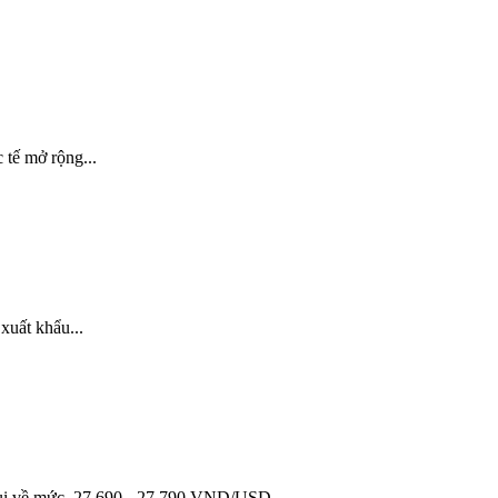
 tế mở rộng...
xuất khẩu...
ện lùi về mức 27.690 - 27.790 VND/USD...