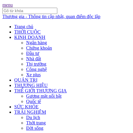
menu
Thương gia - Thông tin cập nhật, quan điểm độc lập
Trang chủ
THỜI CUỘC
KINH DOANH
Ngân hàng
Chứng khoán
Đầu tư
Nhà đất
Thị trường
Công nghệ
Xe plus
QUẢN TRỊ
THƯƠNG HIỆU
THẾ GIỚI THƯƠNG GIA
Gương mặt nổi bật
Quốc tế
SỨC KHỎE
TRẢI NGHIỆM
Du lịch
Thời trang
Đời sống