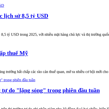
 lịch sử 8,5 tỷ USD
,5 tỷ USD trong 2025, với nhiều mặt hàng chủ lực và thị trường quốc
hấp thuế Mỹ
g trưởng bất chấp các rào cản thuế quan, mở ra nhiều cơ hội mới cho 
 tự do "lặng sóng" trong phiên đầu tuần
D trên thị trường tự do ghi nhận giảm nhẹ 10 đồng ở cả hai chiều, hi