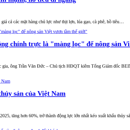
 giá cả các mặt hàng chủ lực như thịt lợn, lúa gạo, cà phê, hồ tiêu…
chính trực là "màng lọc" để nông sản Việ
ốc gia, ông Trần Văn Đức – Chủ tịch HĐQT kiêm Tổng Giám đốc BEINCO
thủy sản của Việt Nam
5, tăng hơn 60%, trở thành động lực lớn nhất kéo xuất khẩu thủy sản V