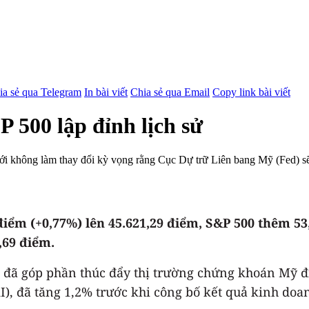
ia sẻ qua Telegram
In bài viết
Chia sẻ qua Email
Copy link bài viết
 500 lập đỉnh lịch sử
mới không làm thay đổi kỳ vọng rằng Cục Dự trữ Liên bang Mỹ (Fed) s
 điểm (+0,77%) lên 45.621,29 điểm, S&P 500 thêm 5
,69 điểm.
 đã góp phần thúc đẩy thị trường chứng khoán Mỹ đ
AI), đã tăng 1,2% trước khi công bố kết quả kinh doa