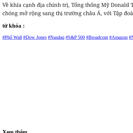
Về khía cạnh địa chính trị, Tổng thống Mỹ Donald
chóng mở rộng sang thị trường châu Á, với Tập đo
từ khóa :
#Phố Wall
#Dow Jones
#Nasdaq
#S&P 500
#Broadcom
#Amazon
#
Xem thêm