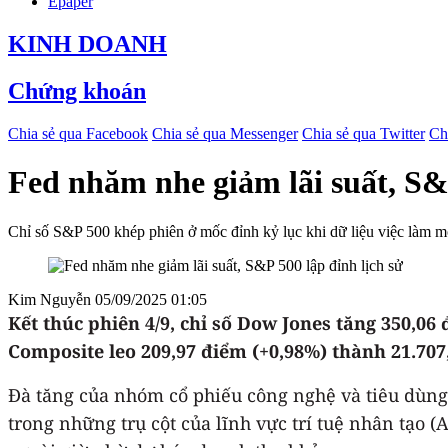
Epaper
KINH DOANH
Chứng khoán
Chia sẻ qua Facebook
Chia sẻ qua Messenger
Chia sẻ qua Twitter
Ch
Fed nhăm nhe giảm lãi suất, S&P
Chỉ số S&P 500 khép phiên ở mốc đỉnh kỷ lục khi dữ liệu việc làm 
Kim Nguyễn
05/09/2025 01:05
Kết thúc phiên 4/9, chỉ số Dow Jones tăng 350,06
Composite leo 209,97 điểm (+0,98%) thành 21.707
Đà tăng của nhóm cổ phiếu công nghệ và tiêu dùng
trong những trụ cột của lĩnh vực trí tuệ nhân tạo (