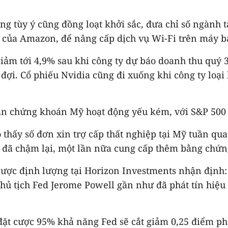
 tùy ý cũng đồng loạt khởi sắc, đưa chỉ số ngành t
on của Amazon, để nâng cấp dịch vụ Wi-Fi trên máy b
iảm tới 4,9% sau khi công ty dự báo doanh thu quý 
i. Cổ phiếu Nvidia cũng đi xuống khi công ty loại 
oạn chứng khoán Mỹ hoạt động yếu kém, với S&P 500
 thấy số đơn xin trợ cấp thất nghiệp tại Mỹ tuần qua
đã chậm lại, một lần nữa cung cấp thêm bằng chứng 
ược định lượng tại Horizon Investments nhận định: 
Chủ tịch Fed Jerome Powell gần như đã phát tín hiệu 
đặt cược 95% khả năng Fed sẽ cắt giảm 0,25 điểm ph