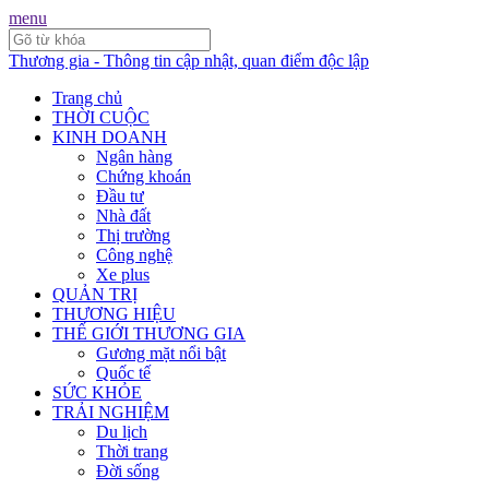
menu
Thương gia - Thông tin cập nhật, quan điểm độc lập
Trang chủ
THỜI CUỘC
KINH DOANH
Ngân hàng
Chứng khoán
Đầu tư
Nhà đất
Thị trường
Công nghệ
Xe plus
QUẢN TRỊ
THƯƠNG HIỆU
THẾ GIỚI THƯƠNG GIA
Gương mặt nổi bật
Quốc tế
SỨC KHỎE
TRẢI NGHIỆM
Du lịch
Thời trang
Đời sống