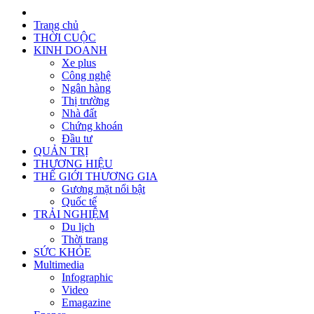
Trang chủ
THỜI CUỘC
KINH DOANH
Xe plus
Công nghệ
Ngân hàng
Thị trường
Nhà đất
Chứng khoán
Đầu tư
QUẢN TRỊ
THƯƠNG HIỆU
THẾ GIỚI THƯƠNG GIA
Gương mặt nổi bật
Quốc tế
TRẢI NGHIỆM
Du lịch
Thời trang
SỨC KHỎE
Multimedia
Infographic
Video
Emagazine