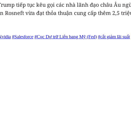
 Trump tiếp tục kêu gọi các nhà lãnh đạo châu Âu 
àn Rosneft vừa đạt thỏa thuận cung cấp thêm 2,5 tr
Nvidia
#Salesforce
#Cục Dự trữ Liên bang Mỹ (Fed)
#cắt giảm lãi suất