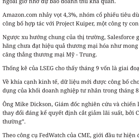
ngoài giờ nhờ dự báo doanh thu khả quan.
Amazon.com nhảy vọt 4,3%, nhóm cổ phiếu tiêu dùng
công bố hợp tác với Project Kuiper, một công ty c
Ngược xu hướng chung của thị trường, Salesforce g
hãng chưa đạt hiệu quả thương mại hóa như mong đợ
căng thẳng thương mại Mỹ - Trung.
Thống kê của LSEG cho thấy tháng 9 vốn là giai đ
Về khía cạnh kinh tế, dữ liệu mới được công bố cho
dụng của khối doanh nghiệp tư nhân trong tháng 8 
Ông Mike Dickson, Giám đốc nghiên cứu và chiến l
thay đổi đáng kể quyết định cắt giảm lãi suất, bởi 
thường”.
Theo công cụ FedWatch của CME, giới đầu tư hiện 