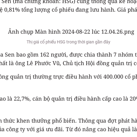
 Sen (mã chứng khoán: HSG) cũng thông qua kế hoạc
lệ 0,81% tổng lượng cổ phiếu đang lưu hành. Giá ph
Thị giá cổ phiếu HSG trong thời gian gần đây
a Sen bao gồm 162 người, được chia thành 7 nhóm t
t là ông Lê Phước Vũ, Chủ tịch Hội đồng quản trị cô
đồng quản trị thường trực điều hành với 400.000 cổ 
ao là 22,7%, cán bộ quản trị điều hành cấp cao là 20
 thức khen thưởng phổ biến. Thông qua đợt phát hà
 công ty với giá ưu đãi. Từ đó nâng cao hiệu quả là