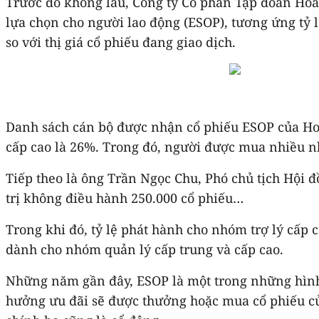
Trước đó không lâu, Công ty Cổ phần Tập đoàn Hoa
lựa chọn cho người lao động (ESOP), tương ứng tỷ 
so với thị giá cổ phiếu đang giao dịch.
Danh sách cán bộ được nhận cổ phiếu ESOP của Ho
cấp cao là 26%. Trong đó, người được mua nhiều nhấ
Tiếp theo là ông Trần Ngọc Chu, Phó chủ tịch Hội 
trị không điều hành 250.000 cổ phiếu…
Trong khi đó, tỷ lệ phát hành cho nhóm trợ lý cấp c
dành cho nhóm quản lý cấp trung và cấp cao.
Những năm gần đây, ESOP là một trong những hình
hưởng ưu đãi sẽ được thưởng hoặc mua cổ phiếu của