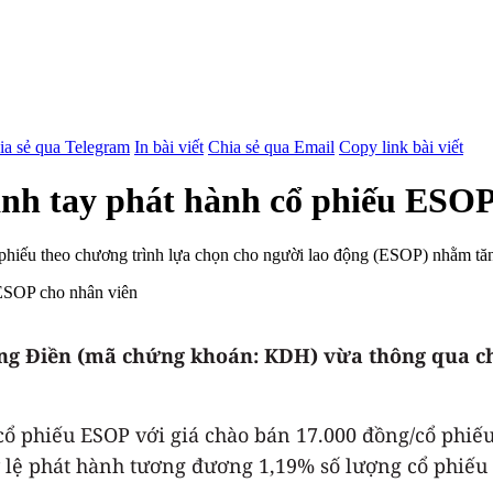
ia sẻ qua Telegram
In bài viết
Chia sẻ qua Email
Copy link bài viết
nh tay phát hành cổ phiếu ESOP
hiếu theo chương trình lựa chọn cho người lao động (ESOP) nhằm tăng
ng Điền (mã chứng khoán: KDH) vừa thông qua ch
ổ phiếu ESOP với giá chào bán 17.000 đồng/cổ phiếu,
Tỷ lệ phát hành tương đương 1,19% số lượng cổ phiếu