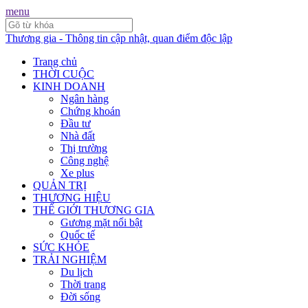
menu
Thương gia - Thông tin cập nhật, quan điểm độc lập
Trang chủ
THỜI CUỘC
KINH DOANH
Ngân hàng
Chứng khoán
Đầu tư
Nhà đất
Thị trường
Công nghệ
Xe plus
QUẢN TRỊ
THƯƠNG HIỆU
THẾ GIỚI THƯƠNG GIA
Gương mặt nổi bật
Quốc tế
SỨC KHỎE
TRẢI NGHIỆM
Du lịch
Thời trang
Đời sống