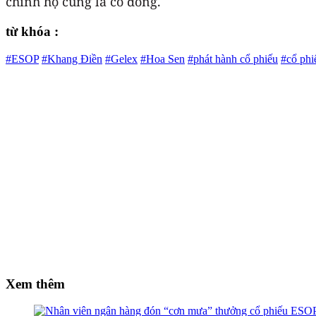
chính họ cũng là cổ đông.
từ khóa :
#ESOP
#Khang Điền
#Gelex
#Hoa Sen
#phát hành cổ phiếu
#cổ phi
Xem thêm