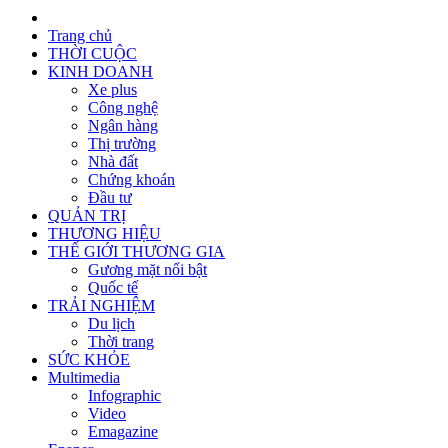
Trang chủ
THỜI CUỘC
KINH DOANH
Xe plus
Công nghệ
Ngân hàng
Thị trường
Nhà đất
Chứng khoán
Đầu tư
QUẢN TRỊ
THƯƠNG HIỆU
THẾ GIỚI THƯƠNG GIA
Gương mặt nổi bật
Quốc tế
TRẢI NGHIỆM
Du lịch
Thời trang
SỨC KHỎE
Multimedia
Infographic
Video
Emagazine