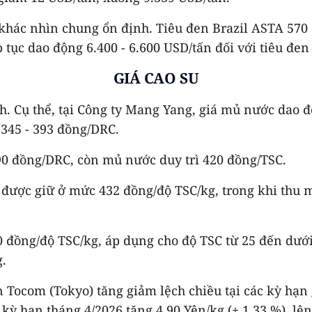
ớn khác nhìn chung ổn định. Tiêu đen Brazil ASTA 570
tục dao động 6.400 - 6.600 USD/tấn đối với tiêu đen 5
GIÁ CAO SU
. Cụ thể, tại Công ty Mang Yang, giá mủ nước dao độ
345 - 393 đồng/DRC.
90 đồng/DRC, còn mủ nước duy trì 420 đồng/TSC.
 được giữ ở mức 432 đồng/độ TSC/kg, trong khi thu 
 đồng/độ TSC/kg, áp dụng cho độ TSC từ 25 đến dưới
.
n Tocom (Tokyo) tăng giảm lệch chiều tại các kỳ hạn
; kỳ hạn tháng 4/2026 tăng 4.90 Yên/kg (+ 1,33 %), l