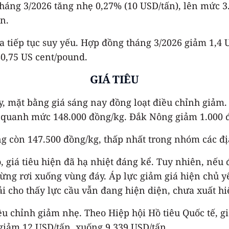
 tháng 3/2026 tăng nhẹ 0,27% (10 USD/tấn), lên mức 
n.
ca tiếp tục suy yếu. Hợp đồng tháng 3/2026 giảm 1,4
80,75 US cent/pound.
GIÁ TIÊU
ấy, mặt bằng giá sáng nay đồng loạt điều chỉnh giảm.
h quanh mức 148.000 đồng/kg. Đắk Nông giảm 1.000 
g còn 147.500 đồng/kg, thấp nhất trong nhóm các đ
ó, giá tiêu hiện đã hạ nhiệt đáng kể. Tuy nhiên, nếu
á từng rơi xuống vùng đáy. Áp lực giảm giá hiện chủ
i cho thấy lực cầu vẫn đang hiện diện, chưa xuất hiệ
iều chỉnh giảm nhẹ. Theo Hiệp hội Hồ tiêu Quốc tế, g
 giảm 12 USD/tấn, xuống 9.339 USD/tấn.