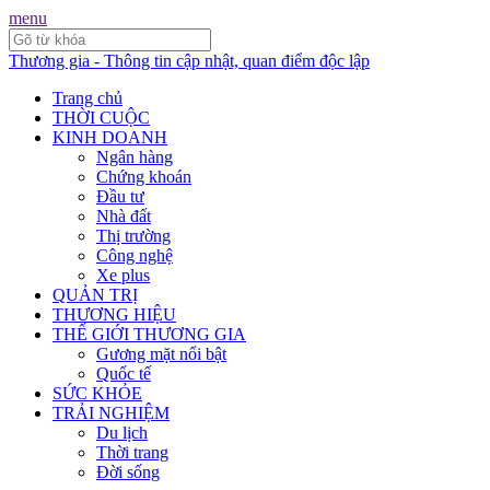
menu
Thương gia - Thông tin cập nhật, quan điểm độc lập
Trang chủ
THỜI CUỘC
KINH DOANH
Ngân hàng
Chứng khoán
Đầu tư
Nhà đất
Thị trường
Công nghệ
Xe plus
QUẢN TRỊ
THƯƠNG HIỆU
THẾ GIỚI THƯƠNG GIA
Gương mặt nổi bật
Quốc tế
SỨC KHỎE
TRẢI NGHIỆM
Du lịch
Thời trang
Đời sống