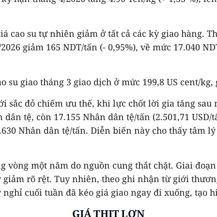
á cao su tự nhiên giảm ở tất cả các kỳ giao hàng. T
2026 giảm 165 NDT/tấn (- 0,95%), về mức 17.040 NDT
o su giao tháng 3 giao dịch ở mức 199,8 US cent/kg,
với sắc đỏ chiếm ưu thế, khi lực chốt lời gia tăng sa
 dân tệ, còn 17.155 Nhân dân tệ/tấn (2.501,71 USD/t
630 Nhân dân tệ/tấn. Diễn biến này cho thấy tâm lý 
ong vòng một năm do nguồn cung thắt chặt. Giai đoạn
giảm rõ rệt. Tuy nhiên, theo ghi nhận từ giới thươn
 nghỉ cuối tuần đã kéo giá giao ngay đi xuống, tạo h
GIÁ THỊT LỢN