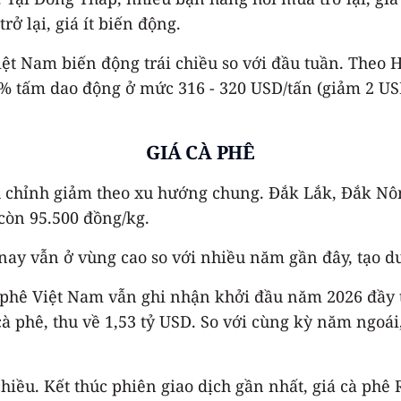
rở lại, giá ít biến động.
Việt Nam biến động trái chiều so với đầu tuần. Theo
% tấm dao động ở mức 316 - 320 USD/tấn (giảm 2 USD
GIÁ CÀ PHÊ
chỉnh giảm theo xu hướng chung. Đắk Lắk, Đắk Nông
còn 95.500 đồng/kg.
nay vẫn ở vùng cao so với nhiều năm gần đây, tạo dư
à phê Việt Nam vẫn ghi nhận khởi đầu năm 2026 đầy t
cà phê, thu về 1,53 tỷ USD. So với cùng kỳ năm ngoá
i chiều. Kết thúc phiên giao dịch gần nhất, giá cà p