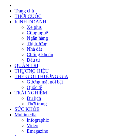
Trang chủ
THỜI CUỘC
KINH DOANH
Xe plus
Công nghệ
Ngân hàng
Thị trường
Nhà đất
Chứng khoán
Đầu tư
QUẢN TRỊ
THƯƠNG HIỆU
THẾ GIỚI THƯƠNG GIA
Gương mặt nổi bật
Quốc tế
TRẢI NGHIỆM
Du lịch
Thời trang
SỨC KHỎE
Multimedia
Infographic
Video
Emagazine