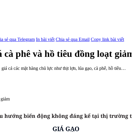
ia sẻ qua Telegram
In bài viết
Chia sẻ qua Email
Copy link bài viết
 cà phê và hồ tiêu đồng loạt giả
 giá cả các mặt hàng chủ lực như thịt lợn, lúa gạo, cà phê, hồ tiêu…
xu hướng biến động không đáng kể tại thị trường 
GIÁ GẠO