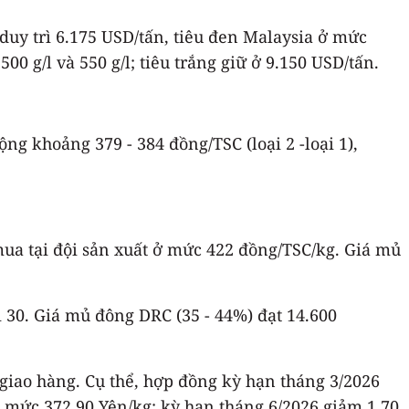
 duy trì 6.175 USD/tấn, tiêu đen Malaysia ở mức
00 g/l và 550 g/l; tiêu trắng giữ ở 9.150 USD/tấn.
ng khoảng 379 - 384 đồng/TSC (loại 2 -loại 1),
mua tại đội sản xuất ở mức 422 đồng/TSC/kg. Giá mủ
 30. Giá mủ đông DRC (35 - 44%) đạt 14.600
 giao hàng. Cụ thể, hợp đồng kỳ hạn tháng 3/2026
ên mức 372.90 Yên/kg; kỳ hạn tháng 6/2026 giảm 1.70