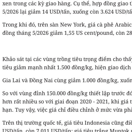
xen trong các kỳ giao hàng. Cụ thể, hợp đồng giao
5/2026 lại giảm 14 USD/tấn, xuống còn 3.624 USD/tấ
Trong khi đó, trên sàn New York, giá cà phê Arabi
đồng tháng 5/2026 giảm 1,55 US cent/pound, còn 2
Khảo sát tại các vùng trồng tiêu trọng điểm cho th
tiêu giảm mạnh nhất 1.500 đồng/kg, hiện giao dịc
Gia Lai và Đồng Nai cùng giảm 1.000 đồng/kg, xuốn
So với vùng đỉnh 150.000 đồng/kg thiết lập trước đ
hơn rất nhiều so với giai đoạn 2020 - 2021, khi gi
hạn. Tuy vậy, việc giá chỉ điều chỉnh ở mức vừa phả
Trên thị trường quốc tế, giá tiêu Indonesia cũng đ
USD/tấn, còn 7.011 USD/tấn; giá tiêu trắng Muntok