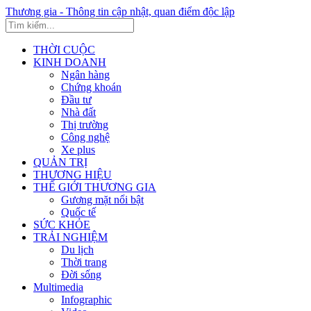
Thương gia - Thông tin cập nhật, quan điểm độc lập
THỜI CUỘC
KINH DOANH
Ngân hàng
Chứng khoán
Đầu tư
Nhà đất
Thị trường
Công nghệ
Xe plus
QUẢN TRỊ
THƯƠNG HIỆU
THẾ GIỚI THƯƠNG GIA
Gương mặt nổi bật
Quốc tế
SỨC KHỎE
TRẢI NGHIỆM
Du lịch
Thời trang
Đời sống
Multimedia
Infographic