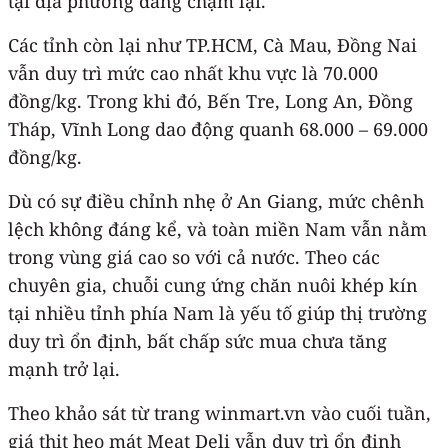
tại địa phương đang chậm lại.
Các tỉnh còn lại như TP.HCM, Cà Mau, Đồng Nai
vẫn duy trì mức cao nhất khu vực là 70.000
đồng/kg. Trong khi đó, Bến Tre, Long An, Đồng
Tháp, Vĩnh Long dao động quanh 68.000 – 69.000
đồng/kg.
Dù có sự điều chỉnh nhẹ ở An Giang, mức chênh
lệch không đáng kể, và toàn miền Nam vẫn nằm
trong vùng giá cao so với cả nước. Theo các
chuyên gia, chuỗi cung ứng chăn nuôi khép kín
tại nhiều tỉnh phía Nam là yếu tố giúp thị trường
duy trì ổn định, bất chấp sức mua chưa tăng
mạnh trở lại.
Theo khảo sát từ trang winmart.vn vào cuối tuần,
giá thịt heo mát Meat Deli vẫn duy trì ổn định