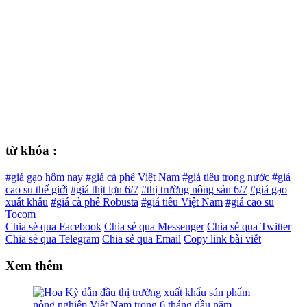
từ khóa :
#giá gạo hôm nay
#giá cà phê Việt Nam
#giá tiêu trong nước
#giá
cao su thế giới
#giá thịt lợn 6/7
#thị trường nông sản 6/7
#giá gạo
xuất khẩu
#giá cà phê Robusta
#giá tiêu Việt Nam
#giá cao su
Tocom
Chia sẻ qua Facebook
Chia sẻ qua Messenger
Chia sẻ qua Twitter
Chia sẻ qua Telegram
Chia sẻ qua Email
Copy link bài viết
Xem thêm