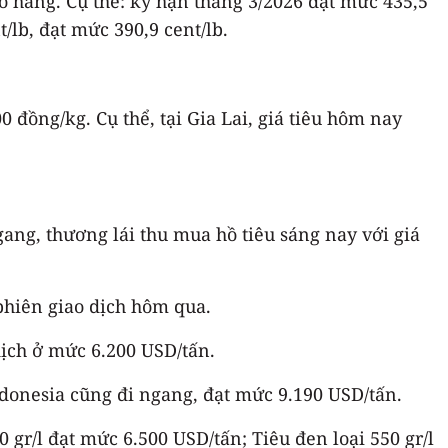
ao hàng. Cụ thể: kỳ hạn tháng 3/2026 đạt mức 435,5
/lb, đạt mức 390,9 cent/lb.
0 đồng/kg. Cụ thể, tại Gia Lai, giá tiêu hôm nay
gang, thương lái thu mua hồ tiêu sáng nay với giá
 phiên giao dịch hôm qua.
dịch ở mức 6.200 USD/tấn.
donesia cũng đi ngang, đạt mức 9.190 USD/tấn.
 gr/l đạt mức 6.500 USD/tấn; Tiêu đen loại 550 gr/l