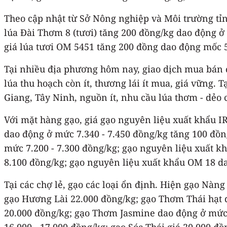
Theo cập nhật từ Sở Nông nghiệp và Môi trường tỉn
lúa Đài Thơm 8 (tươi) tăng 200 đồng/kg dao động ở 
giá lúa tươi OM 5451 tăng 200 đồng dao động mốc 5
Tại nhiều địa phương hôm nay, giao dịch mua bán đ
lúa thu hoạch còn ít, thương lái ít mua, giá vững. 
Giang, Tây Ninh, nguồn ít, nhu cầu lúa thơm - dẻo c
Với mặt hàng gạo, giá gạo nguyên liệu xuất khẩu I
dao động ở mức 7.340 - 7.450 đồng/kg tăng 100 đồn
mức 7.200 - 7.300 đồng/kg; gạo nguyên liệu xuất k
8.100 đồng/kg; gạo nguyên liệu xuất khẩu OM 18 da
Tại các chợ lẻ, gạo các loại ổn định. Hiện gạo Nàn
gạo Hương Lài 22.000 đồng/kg; gạo Thơm Thái hạt 
20.000 đồng/kg; gạo Thơm Jasmine dao động ở mức 
16.000 - 17.000 đồng/kg; gạo Sóc Thái giá 20.000 đồ