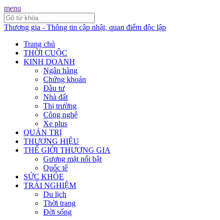
menu
Thương gia - Thông tin cập nhật, quan điểm độc lập
Trang chủ
THỜI CUỘC
KINH DOANH
Ngân hàng
Chứng khoán
Đầu tư
Nhà đất
Thị trường
Công nghệ
Xe plus
QUẢN TRỊ
THƯƠNG HIỆU
THẾ GIỚI THƯƠNG GIA
Gương mặt nổi bật
Quốc tế
SỨC KHỎE
TRẢI NGHIỆM
Du lịch
Thời trang
Đời sống