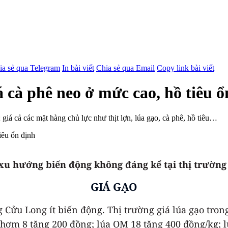
ia sẻ qua Telegram
In bài viết
Chia sẻ qua Email
Copy link bài viết
 cà phê neo ở mức cao, hồ tiêu ổ
 giá cả các mặt hàng chủ lực như thịt lợn, lúa gạo, cà phê, hồ tiêu…
 xu hướng biến động không đáng kể tại thị trường
GIÁ GẠO
 Cửu Long ít biến động. Thị trường giá lúa gạo tron
i Thơm 8 tăng 200 đồng; lúa OM 18 tăng 400 đồng/kg;