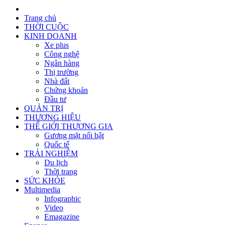
Trang chủ
THỜI CUỘC
KINH DOANH
Xe plus
Công nghệ
Ngân hàng
Thị trường
Nhà đất
Chứng khoán
Đầu tư
QUẢN TRỊ
THƯƠNG HIỆU
THẾ GIỚI THƯƠNG GIA
Gương mặt nổi bật
Quốc tế
TRẢI NGHIỆM
Du lịch
Thời trang
SỨC KHỎE
Multimedia
Infographic
Video
Emagazine