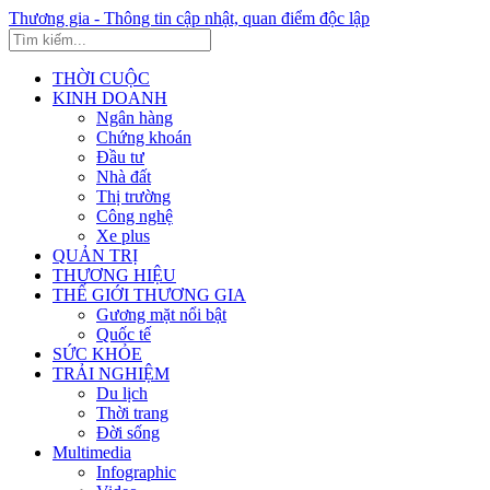
Thương gia - Thông tin cập nhật, quan điểm độc lập
THỜI CUỘC
KINH DOANH
Ngân hàng
Chứng khoán
Đầu tư
Nhà đất
Thị trường
Công nghệ
Xe plus
QUẢN TRỊ
THƯƠNG HIỆU
THẾ GIỚI THƯƠNG GIA
Gương mặt nổi bật
Quốc tế
SỨC KHỎE
TRẢI NGHIỆM
Du lịch
Thời trang
Đời sống
Multimedia
Infographic