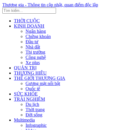
Thương gia - Thông tin cập nhật, quan điểm độc lập
THỜI CUỘC
KINH DOANH
Ngân hàng
Chứng khoán
Đầu tư
Nhà đất
Thị trường
Công nghệ
Xe plus
QUẢN TRỊ
THƯƠNG HIỆU
THẾ GIỚI THƯƠNG GIA
Gương mặt nổi bật
Quốc tế
SỨC KHỎE
TRẢI NGHIỆM
Du lịch
Thời trang
Đời sống
Multimedia
Infographic