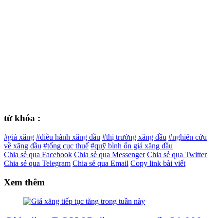
từ khóa :
#giá xăng
#điều hành xăng dầu
#thị trường xăng dầu
#nghiên cứu
về xăng dầu
#tổng cục thuế
#quỹ bình ổn giá xăng dầu
Chia sẻ qua Facebook
Chia sẻ qua Messenger
Chia sẻ qua Twitter
Chia sẻ qua Telegram
Chia sẻ qua Email
Copy link bài viết
Xem thêm