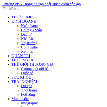
Thương gia - Thông tin cập nhật, quan điểm độc lập
THỜI CUỘC
KINH DOANH
Ngân hàng
Chứng khoán
Đầu tư
Nhà đất
Thị trường
Công nghệ
Xe plus
QUẢN TRỊ
THƯƠNG HIỆU
THẾ GIỚI THƯƠNG GIA
Gương mặt nổi bật
Quốc tế
SỨC KHỎE
TRẢI NGHIỆM
Du lịch
Thời trang
Đời sống
Multimedia
Infographic