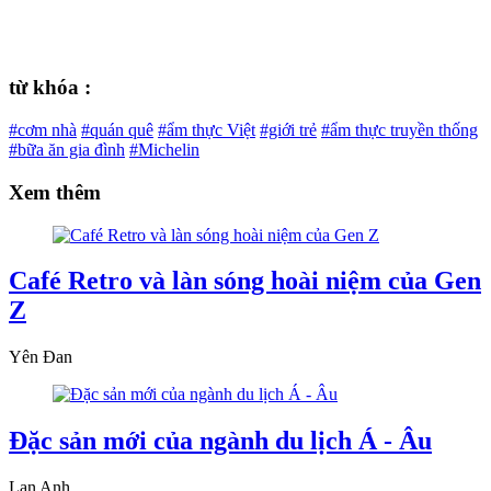
từ khóa :
#cơm nhà
#quán quê
#ẩm thực Việt
#giới trẻ
#ẩm thực truyền thống
#bữa ăn gia đình
#Michelin
Xem thêm
Café Retro và làn sóng hoài niệm của Gen
Z
Yên Đan
Đặc sản mới của ngành du lịch Á - Âu
Lan Anh