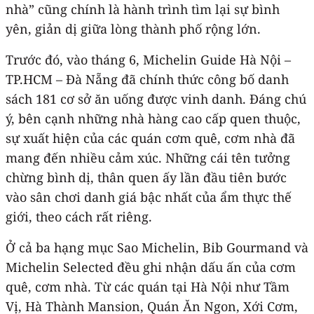
nhà” cũng chính là hành trình tìm lại sự bình
yên, giản dị giữa lòng thành phố rộng lớn.
Trước đó, vào tháng 6, Michelin Guide Hà Nội –
TP.HCM – Đà Nẵng đã chính thức công bố danh
sách 181 cơ sở ăn uống được vinh danh. Đáng chú
ý, bên cạnh những nhà hàng cao cấp quen thuộc,
sự xuất hiện của các quán cơm quê, cơm nhà đã
mang đến nhiều cảm xúc. Những cái tên tưởng
chừng bình dị, thân quen ấy lần đầu tiên bước
vào sân chơi danh giá bậc nhất của ẩm thực thế
giới, theo cách rất riêng.
Ở cả ba hạng mục Sao Michelin, Bib Gourmand và
Michelin Selected đều ghi nhận dấu ấn của cơm
quê, cơm nhà. Từ các quán tại Hà Nội như Tầm
Vị, Hà Thành Mansion, Quán Ăn Ngon, Xới Cơm,