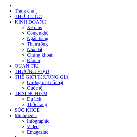
Trang chủ
THỜI CUỘC
KINH DOANH
Xe plus
Công nghệ
Ngân hàng
Thị trường
Nhà đất
Chứng khoán
Đầu tư
QUẢN TRỊ
THƯƠNG HIỆU
THẾ GIỚI THƯƠNG GIA
Gương mặt nổi bật
Quốc tế
TRẢI NGHIỆM
Du lịch
Thời trang
SỨC KHỎE
Multimedia
Infographic
Video
Emagazine