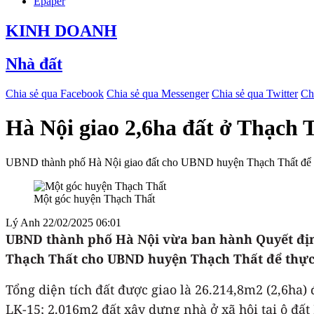
Epaper
KINH DOANH
Nhà đất
Chia sẻ qua Facebook
Chia sẻ qua Messenger
Chia sẻ qua Twitter
Ch
Hà Nội giao 2,6ha đất ở Thạch T
UBND thành phố Hà Nội giao đất cho UBND huyện Thạch Thất để thực
Một góc huyện Thạch Thất
Lý Anh
22/02/2025 06:01
UBND thành phố Hà Nội vừa ban hành Quyết định 
Thạch Thất cho UBND huyện Thạch Thất để thực h
Tổng diện tích đất được giao là 26.214,8m2 (2,6ha) 
LK-15; 2.016m2 đất xây dựng nhà ở xã hội tại ô đấ