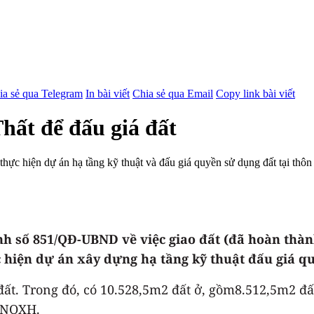
ia sẻ qua Telegram
In bài viết
Chia sẻ qua Email
Copy link bài viết
hất để đấu giá đất
 hiện dự án hạ tầng kỹ thuật và đấu giá quyền sử dụng đất tại thôn
số 851/QĐ-UBND về việc giao đất (đã hoàn thành 
iện dự án xây dựng hạ tầng kỹ thuật đấu giá quy
đất. Trong đó, có 10.528,5m2 đất ở, gồm8.512,5m2 đất 
t NOXH.