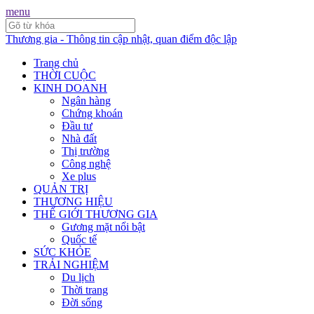
menu
Thương gia - Thông tin cập nhật, quan điểm độc lập
Trang chủ
THỜI CUỘC
KINH DOANH
Ngân hàng
Chứng khoán
Đầu tư
Nhà đất
Thị trường
Công nghệ
Xe plus
QUẢN TRỊ
THƯƠNG HIỆU
THẾ GIỚI THƯƠNG GIA
Gương mặt nổi bật
Quốc tế
SỨC KHỎE
TRẢI NGHIỆM
Du lịch
Thời trang
Đời sống