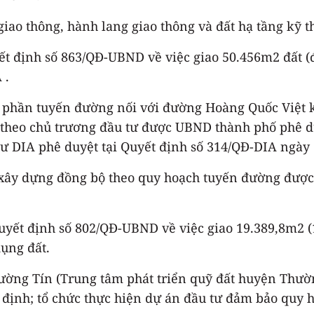
giao thông, hành lang giao thông và đất hạ tầng kỹ t
 định số 863/QĐ-UBND về việc giao 50.456m2 đất (đ
 .
 phần tuyến đường nối với đường Hoàng Quốc Việt k
 theo chủ trương đầu tư được UBND thành phố phê d
tư DIA phê duyệt tại Quyết định số 314/QĐ-DIA ngày 
 xây dựng đồng bộ theo quy hoạch tuyến đường được
ết định số 802/QĐ-UBND về việc giao 19.389,8m2 (1
ụng đất.
ng Tín (Trung tâm phát triển quỹ đất huyện Thường
uy định; tổ chức thực hiện dự án đầu tư đảm bảo quy 