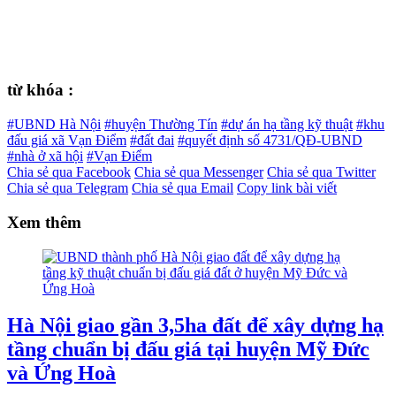
từ khóa :
#UBND Hà Nội
#huyện Thường Tín
#dự án hạ tầng kỹ thuật
#khu
đấu giá xã Vạn Điểm
#đất đai
#quyết định số 4731/QĐ-UBND
#nhà ở xã hội
#Vạn Điểm
Chia sẻ qua Facebook
Chia sẻ qua Messenger
Chia sẻ qua Twitter
Chia sẻ qua Telegram
Chia sẻ qua Email
Copy link bài viết
Xem thêm
Hà Nội giao gần 3,5ha đất để xây dựng hạ
tầng chuẩn bị đấu giá tại huyện Mỹ Đức
và Ứng Hoà