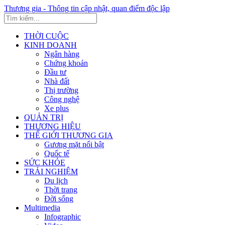
Thương gia - Thông tin cập nhật, quan điểm độc lập
THỜI CUỘC
KINH DOANH
Ngân hàng
Chứng khoán
Đầu tư
Nhà đất
Thị trường
Công nghệ
Xe plus
QUẢN TRỊ
THƯƠNG HIỆU
THẾ GIỚI THƯƠNG GIA
Gương mặt nổi bật
Quốc tế
SỨC KHỎE
TRẢI NGHIỆM
Du lịch
Thời trang
Đời sống
Multimedia
Infographic