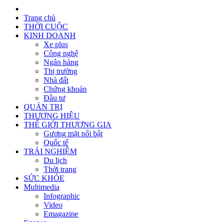
Trang chủ
THỜI CUỘC
KINH DOANH
Xe plus
Công nghệ
Ngân hàng
Thị trường
Nhà đất
Chứng khoán
Đầu tư
QUẢN TRỊ
THƯƠNG HIỆU
THẾ GIỚI THƯƠNG GIA
Gương mặt nổi bật
Quốc tế
TRẢI NGHIỆM
Du lịch
Thời trang
SỨC KHỎE
Multimedia
Infographic
Video
Emagazine