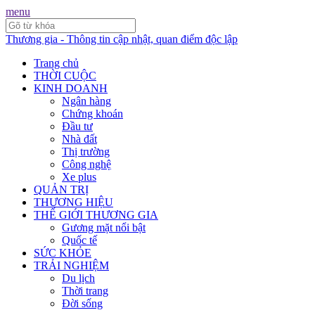
menu
Thương gia - Thông tin cập nhật, quan điểm độc lập
Trang chủ
THỜI CUỘC
KINH DOANH
Ngân hàng
Chứng khoán
Đầu tư
Nhà đất
Thị trường
Công nghệ
Xe plus
QUẢN TRỊ
THƯƠNG HIỆU
THẾ GIỚI THƯƠNG GIA
Gương mặt nổi bật
Quốc tế
SỨC KHỎE
TRẢI NGHIỆM
Du lịch
Thời trang
Đời sống