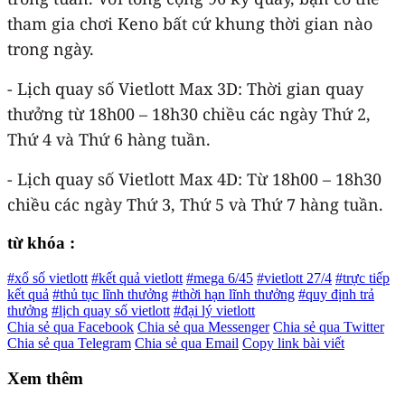
tham gia chơi Keno bất cứ khung thời gian nào
trong ngày.
- Lịch quay số Vietlott Max 3D: Thời gian quay
thưởng từ 18h00 – 18h30 chiều các ngày Thứ 2,
Thứ 4 và Thứ 6 hàng tuần.
- Lịch quay số Vietlott Max 4D: Từ 18h00 – 18h30
chiều các ngày Thứ 3, Thứ 5 và Thứ 7 hàng tuần.
từ khóa :
#xổ số vietlott
#kết quả vietlott
#mega 6/45
#vietlott 27/4
#trực tiếp
kết quả
#thủ tục lĩnh thưởng
#thời hạn lĩnh thưởng
#quy định trả
thưởng
#lịch quay số vietlott
#đại lý vietlott
Chia sẻ qua Facebook
Chia sẻ qua Messenger
Chia sẻ qua Twitter
Chia sẻ qua Telegram
Chia sẻ qua Email
Copy link bài viết
Xem thêm