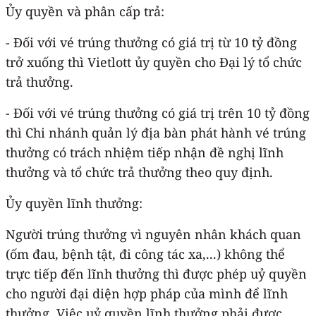
Ủy quyền và phân cấp trả:
- Đối với vé trúng thưởng có giá trị từ 10 tỷ đồng
trở xuống thì Vietlott ủy quyền cho Đại lý tổ chức
trả thưởng.
- Đối với vé trúng thưởng có giá trị trên 10 tỷ đồng
thì Chi nhánh quản lý địa bàn phát hành vé trúng
thưởng có trách nhiệm tiếp nhận đề nghị lĩnh
thưởng và tổ chức trả thưởng theo quy định.
Ủy quyền lĩnh thưởng:
Người trúng thưởng vì nguyên nhân khách quan
(ốm đau, bệnh tật, đi công tác xa,...) không thể
trực tiếp đến lĩnh thưởng thì được phép uỷ quyền
cho người đại diện hợp pháp của mình để lĩnh
thưởng. Việc uỷ quyền lĩnh thưởng phải được