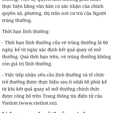
thực hiện bằng văn bản có xác nhận của chính
quyền xã, phường, thị trấn nơi cư trú của Người
trúng thưởng.
Thời hạn lĩnh thưởng:
- Thời hạn lĩnh thưởng của vé trúng thưởng là 60
ngày, kể từ ngày xác định kết quả quay số mở
thưởng. Quá thời hạn trên, vé trúng thưởng không
còn giá trị lĩnh thưởng.
- Việc tiếp nhận yêu cầu lĩnh thưởng và tổ chức
trả thưởng được thực hiện sau ít nhất 60 phút kể
từ khi kết quả quay số mở thưởng chính thức
được công bố trên Trang thông tin điện tử của
Vietlott (www.vietlott.vn).