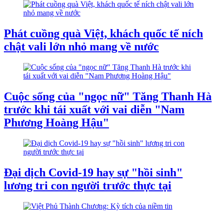
Phát cuồng quà Việt, khách quốc tế ních
chật vali lớn nhỏ mang về nước
Cuộc sống của "ngọc nữ" Tăng Thanh Hà
trước khi tái xuất với vai diễn "Nam
Phương Hoàng Hậu"
Đại dịch Covid-19 hay sự "hồi sinh"
lương tri con người trước thực tại