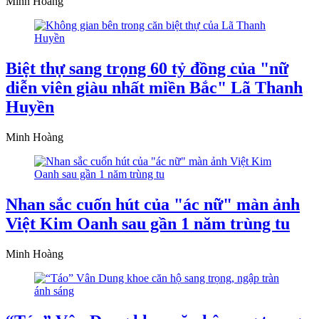
Minh Hoàng
Biệt thự sang trọng 60 tỷ đồng của "nữ
diễn viên giàu nhất miền Bắc" Lã Thanh
Huyền
Minh Hoàng
Nhan sắc cuốn hút của "ác nữ" màn ảnh
Việt Kim Oanh sau gần 1 năm trùng tu
Minh Hoàng