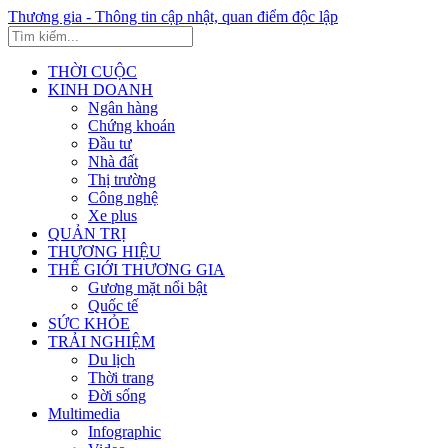
Thương gia - Thông tin cập nhật, quan điểm độc lập
THỜI CUỘC
KINH DOANH
Ngân hàng
Chứng khoán
Đầu tư
Nhà đất
Thị trường
Công nghệ
Xe plus
QUẢN TRỊ
THƯƠNG HIỆU
THẾ GIỚI THƯƠNG GIA
Gương mặt nổi bật
Quốc tế
SỨC KHỎE
TRẢI NGHIỆM
Du lịch
Thời trang
Đời sống
Multimedia
Infographic