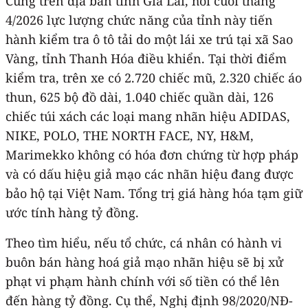
Cũng trên địa bàn tỉnh Gia Lai, hồi cuối tháng
4/2026 lực lượng chức năng của tỉnh này tiến
hành kiểm tra ô tô tải do một lái xe trú tại xã Sao
Vàng, tỉnh Thanh Hóa điều khiển. Tại thời điểm
kiểm tra, trên xe có 2.720 chiếc mũ, 2.320 chiếc áo
thun, 625 bộ đồ dài, 1.040 chiếc quần dài, 126
chiếc túi xách các loại mang nhãn hiệu ADIDAS,
NIKE, POLO, THE NORTH FACE, NY, H&M,
Marimekko không có hóa đơn chứng từ hợp pháp
và có dấu hiệu giả mạo các nhãn hiệu đang được
bảo hộ tại Việt Nam. Tổng trị giá hàng hóa tạm giữ
ước tính hàng tỷ đồng.
Theo tìm hiểu, nếu tổ chức, cá nhân có hành vi
buôn bán hàng hoá giả mạo nhãn hiệu sẽ bị xử
phạt vi phạm hành chính với số tiền có thể lên
đến hàng tỷ đồng. Cụ thể, Nghị định 98/2020/NĐ-