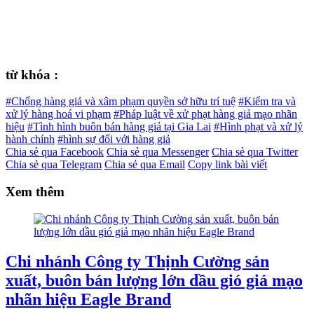
từ khóa :
#Chống hàng giả và xâm phạm quyền sở hữu trí tuệ
#Kiểm tra và
xử lý hàng hoá vi phạm
#Pháp luật về xử phạt hàng giả mạo nhãn
hiệu
#Tình hình buôn bán hàng giả tại Gia Lai
#Hình phạt và xử lý
hành chính
#hình sự đối với hàng giả
Chia sẻ qua Facebook
Chia sẻ qua Messenger
Chia sẻ qua Twitter
Chia sẻ qua Telegram
Chia sẻ qua Email
Copy link bài viết
Xem thêm
Chi nhánh Công ty Thịnh Cường sản
xuất, buôn bán lượng lớn dầu gió giả mạo
nhãn hiệu Eagle Brand