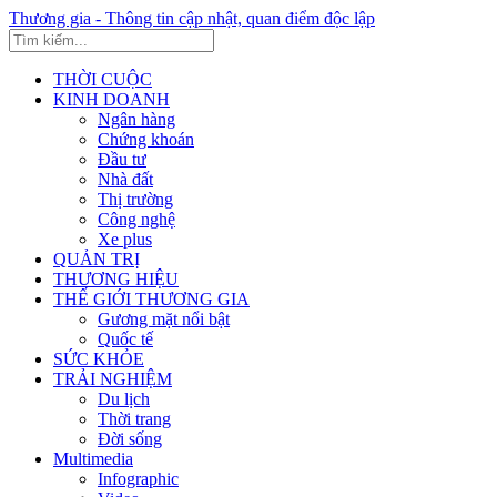
Thương gia - Thông tin cập nhật, quan điểm độc lập
THỜI CUỘC
KINH DOANH
Ngân hàng
Chứng khoán
Đầu tư
Nhà đất
Thị trường
Công nghệ
Xe plus
QUẢN TRỊ
THƯƠNG HIỆU
THẾ GIỚI THƯƠNG GIA
Gương mặt nổi bật
Quốc tế
SỨC KHỎE
TRẢI NGHIỆM
Du lịch
Thời trang
Đời sống
Multimedia
Infographic