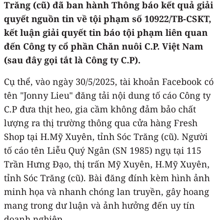
Trăng (cũ) đã ban hành Thông báo kết quả giải
quyết nguồn tin về tội phạm số 10922/TB-CSKT,
kết luận giải quyết tin báo tội phạm liên quan
đến Công ty cổ phần Chăn nuôi C.P. Việt Nam
(sau đây gọi tắt là Công ty C.P).
Cụ thể, vào ngày 30/5/2025, tài khoản Facebook có
tên "Jonny Lieu" đăng tải nội dung tố cáo Công ty
C.P đưa thịt heo, gia cầm không đảm bảo chất
lượng ra thị trường thông qua cửa hàng Fresh
Shop tại H.Mỹ Xuyên, tỉnh Sóc Trăng (cũ). Người
tố cáo tên Liễu Quý Ngân (SN 1985) ngụ tại 115
Trần Hưng Đạo, thị trấn Mỹ Xuyên, H.Mỹ Xuyên,
tỉnh Sóc Trăng (cũ). Bài đăng đính kèm hình ảnh
minh họa và nhanh chóng lan truyền, gây hoang
mang trong dư luận và ảnh hưởng đến uy tín
doanh nghiệp.