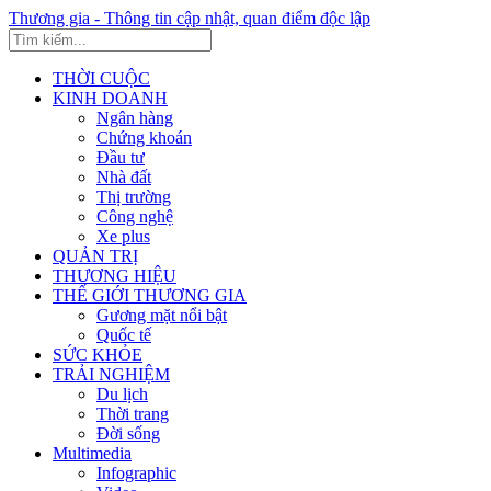
Thương gia - Thông tin cập nhật, quan điểm độc lập
THỜI CUỘC
KINH DOANH
Ngân hàng
Chứng khoán
Đầu tư
Nhà đất
Thị trường
Công nghệ
Xe plus
QUẢN TRỊ
THƯƠNG HIỆU
THẾ GIỚI THƯƠNG GIA
Gương mặt nổi bật
Quốc tế
SỨC KHỎE
TRẢI NGHIỆM
Du lịch
Thời trang
Đời sống
Multimedia
Infographic