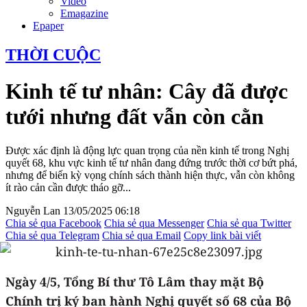
Video
Emagazine
Epaper
THỜI CUỘC
Kinh tế tư nhân: Cây đã được
tưới nhưng đất vẫn còn cằn
Được xác định là động lực quan trọng của nền kinh tế trong Nghị
quyết 68, khu vực kinh tế tư nhân đang đứng trước thời cơ bứt phá,
nhưng để biến kỳ vọng chính sách thành hiện thực, vẫn còn không
ít rào cản cần được tháo gỡ...
Nguyễn Lan
13/05/2025 06:18
Chia sẻ qua Facebook
Chia sẻ qua Messenger
Chia sẻ qua Twitter
Chia sẻ qua Telegram
Chia sẻ qua Email
Copy link bài viết
Ngày 4/5, Tổng Bí thư Tô Lâm thay mặt Bộ
Chính trị ký ban hành Nghị quyết số 68 của Bộ