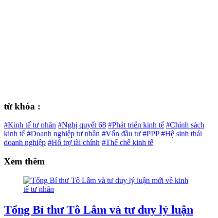
từ khóa :
#Kinh tế tư nhân
#Nghị quyết 68
#Phát triển kinh tế
#Chính sách
kinh tế
#Doanh nghiệp tư nhân
#Vốn đầu tư
#PPP
#Hệ sinh thái
doanh nghiệp
#Hỗ trợ tài chính
#Thể chế kinh tế
Xem thêm
Tổng Bí thư Tô Lâm và tư duy lý luận