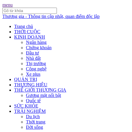
menu
Thương gia - Thông tin cập nhật, quan điểm độc lập
Trang chủ
THỜI CUỘC
KINH DOANH
Ngân hàng
Chứng khoán
Đầu tư
Nhà đất
Thị trường
Công nghệ
Xe plus
QUẢN TRỊ
THƯƠNG HIỆU
THẾ GIỚI THƯƠNG GIA
Gương mặt nổi bật
Quốc tế
SỨC KHỎE
TRẢI NGHIỆM
Du lịch
Thời trang
Đời sống