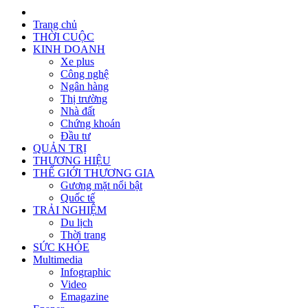
Trang chủ
THỜI CUỘC
KINH DOANH
Xe plus
Công nghệ
Ngân hàng
Thị trường
Nhà đất
Chứng khoán
Đầu tư
QUẢN TRỊ
THƯƠNG HIỆU
THẾ GIỚI THƯƠNG GIA
Gương mặt nổi bật
Quốc tế
TRẢI NGHIỆM
Du lịch
Thời trang
SỨC KHỎE
Multimedia
Infographic
Video
Emagazine