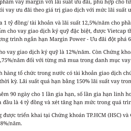
 phẩm vay margin với lãi suất ưu đãi, phù hợp cho t
i vay ưu đãi theo giá trị giao dịch với mức lãi suất 
 1 tỷ đồng/ tài khoản và lãi suất 12,5%/năm cho phầ
ẩm cho vay giao dịch ký quỹ đặc biệt, được Vietcap t
ương trình ngắn hạn Margin Power - Ưu đãi đột phá
ho vay giao dịch ký quỹ là 12%/năm. Còn Chứng kho
2,75%/năm đối với từng mã mua trong danh mục vay 
 hàng tổ chức trong nước có tài khoản giao dịch ch
thời kỳ. Lãi suất quá hạn bằng 150% lãi suất vay tro
hêm 90 ngày cho 1 lần gia hạn, số lần gia hạn linh h
đầu là 4 tỷ đồng và xét tăng hạn mức trong quá trìn
ng được triển khai tại Chứng khoán TP.HCM (HSC) v
3,8%/năm.