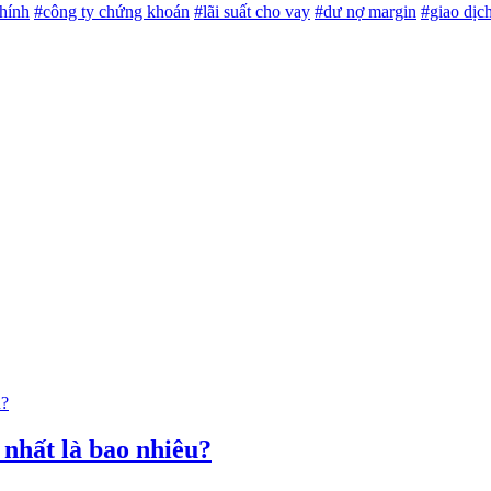
chính
#công ty chứng khoán
#lãi suất cho vay
#dư nợ margin
#giao dịc
 nhất là bao nhiêu?