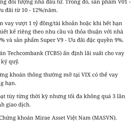
ừng đối tượng nhà đầu tư. Trong đó, sản phẩm V01 -
ưu đãi từ 10 - 12%/năm.
n vay vượt 1 tỷ đồng/tài khoản hoặc khi hết hạn
hiết kế riêng theo nhu cầu và thỏa thuận với nhà
 6% và sản phẩm Super V9 - Ưu đãi đặc quyền 9%.
án Techcombank (TCBS) ấn định lãi suất cho vay
ký quỹ.
ứng khoán thông thường mở tại VIX có thể vay
ng hạn.
oạt tùy từng thời kỳ nhưng tối đa không quá 3 lần
h giao dịch.
à Chứng khoán Mirae Asset Việt Nam (MASVN).