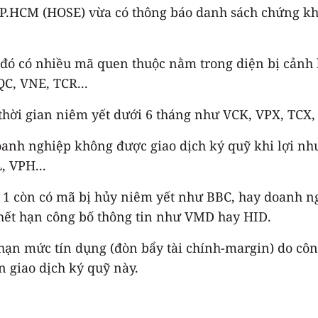
TP.HCM (HOSE) vừa có thông báo danh sách chứng kh
 đó có nhiều mã quen thuộc nằm trong diện bị cảnh
C, VNE, TCR...
thời gian niêm yết dưới 6 tháng như VCK, VPX, TCX,
anh nghiệp không được giao dịch ký quỹ khi lợi nhuậ
, VPH...
 1 còn có mã bị hủy niêm yết như BBC, hay doanh ng
 hết hạn công bố thông tin như VMD hay HID.
hạn mức tín dụng (đòn bẩy tài chính-margin) do cô
 giao dịch ký quỹ này.