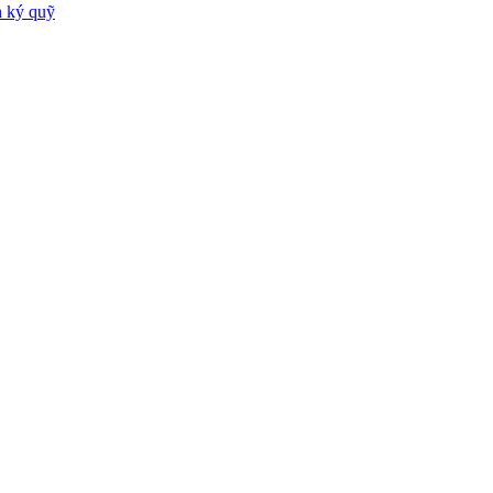
h ký quỹ