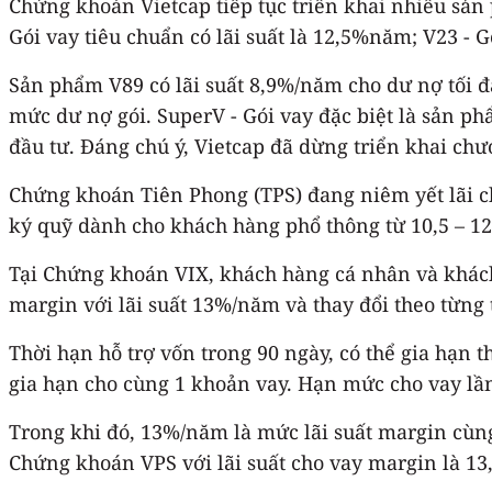
Chứng khoán Vietcap tiếp tục triển khai nhiều sản
Gói vay tiêu chuẩn có lãi suất là 12,5%năm; V23 - Gó
Sản phẩm V89 có lãi suất 8,9%/năm cho dư nợ tối đa
mức dư nợ gói. SuperV - Gói vay đặc biệt là sản ph
đầu tư. Đáng chú ý, Vietcap đã dừng triển khai ch
Chứng khoán Tiên Phong (TPS) đang niêm yết lãi c
ký quỹ dành cho khách hàng phổ thông từ 10,5 – 1
Tại Chứng khoán VIX, khách hàng cá nhân và khách
margin với lãi suất 13%/năm và thay đổi theo từng 
Thời hạn hỗ trợ vốn trong 90 ngày, có thể gia hạn t
gia hạn cho cùng 1 khoản vay. Hạn mức cho vay lần 
Trong khi đó, 13%/năm là mức lãi suất margin cù
Chứng khoán VPS với lãi suất cho vay margin là 1