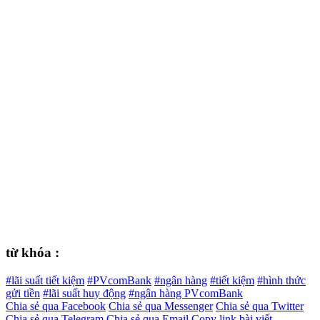
từ khóa :
#lãi suất tiết kiệm
#PVcomBank
#ngân hàng
#tiết kiệm
#hình thức
gửi tiền
#lãi suất huy động
#ngân hàng PVcomBank
Chia sẻ qua Facebook
Chia sẻ qua Messenger
Chia sẻ qua Twitter
Chia sẻ qua Telegram
Chia sẻ qua Email
Copy link bài viết