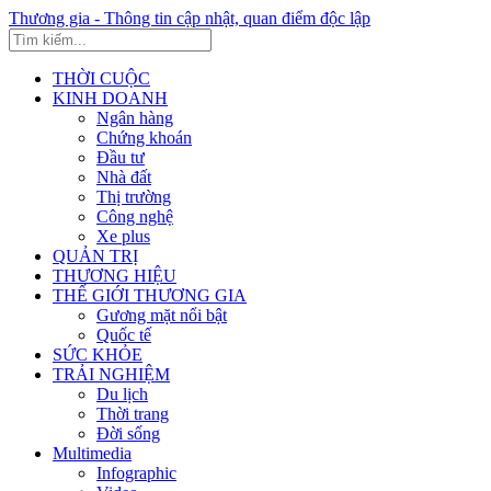
Thương gia - Thông tin cập nhật, quan điểm độc lập
THỜI CUỘC
KINH DOANH
Ngân hàng
Chứng khoán
Đầu tư
Nhà đất
Thị trường
Công nghệ
Xe plus
QUẢN TRỊ
THƯƠNG HIỆU
THẾ GIỚI THƯƠNG GIA
Gương mặt nổi bật
Quốc tế
SỨC KHỎE
TRẢI NGHIỆM
Du lịch
Thời trang
Đời sống
Multimedia
Infographic