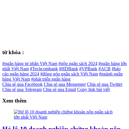
từ khóa :
#ngân hàng tư nhân Việt Nam
#nộp ngân sách 2024
#ngân hàng lớn
nhất Việt Nam
#Techcombank
#HDBank
#VPBank
#ACB
#báo
cáo ngân hàng 2024
#đóng góp ngân sách Việt Nam
#ngành ngân
hàng Việt Nam
#phát triển ngân hàng
Chia sẻ qua Facebook
Chia sẻ qua Messenger
Chia sẻ qua Twitter
Chia sẻ qua Telegram
Chia sẻ qua Email
Copy link bài viết
Xem thêm