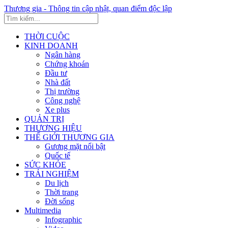
Thương gia - Thông tin cập nhật, quan điểm độc lập
THỜI CUỘC
KINH DOANH
Ngân hàng
Chứng khoán
Đầu tư
Nhà đất
Thị trường
Công nghệ
Xe plus
QUẢN TRỊ
THƯƠNG HIỆU
THẾ GIỚI THƯƠNG GIA
Gương mặt nổi bật
Quốc tế
SỨC KHỎE
TRẢI NGHIỆM
Du lịch
Thời trang
Đời sống
Multimedia
Infographic